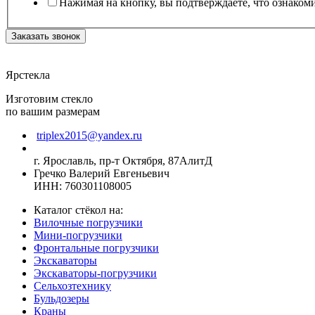
Нажимая на кнопку, вы подтверждаете, что ознаком
Заказать звонок
Ярстекла
Изготовим стекло
по вашим размерам
triplex2015@yandex.ru
г. Ярославль, пр-т Октября, 87АлитД
Гречко Валерий Евгеньевич
ИНН: 760301108005
Каталог стёкол на:
Вилочные погрузчики
Мини-погрузчики
Фронтальные погрузчики
Экскаваторы
Экскаваторы-погрузчики
Сельхозтехнику
Бульдозеры
Краны