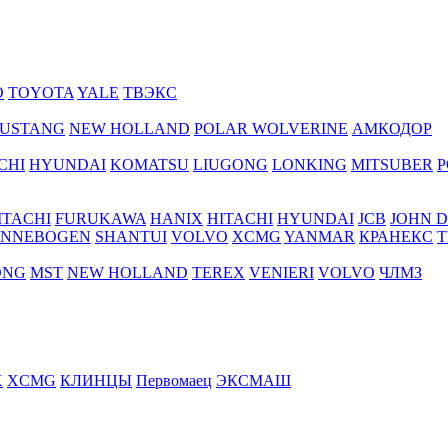
O
TOYOTA
YALE
ТВЭКС
USTANG
NEW HOLLAND
POLAR WOLVERINE
АМКОДОР
CHI
HYUNDAI
KOMATSU
LIUGONG
LONKING
MITSUBER
P
ITACHI
FURUKAWA
HANIX
HITACHI
HYUNDAI
JCB
JOHN 
ENNEBOGEN
SHANTUI
VOLVO
XCMG
YANMAR
КРАНЕКС
Т
ONG
MST
NEW HOLLAND
TEREX
VENIERI
VOLVO
ЧЛМЗ
X
XCMG
КЛИНЦЫ
Первомаец
ЭКСМАШ