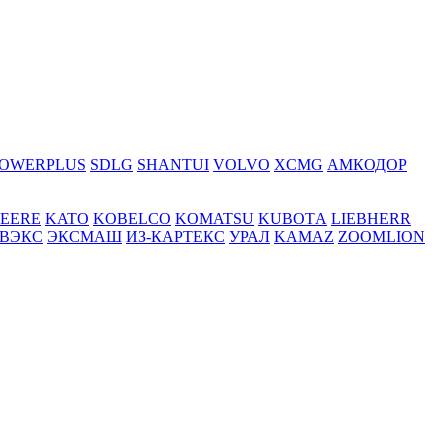
OWERPLUS
SDLG
SHANTUI
VOLVO
XCMG
АМКОДОР
DEERE
KATO
KOBELCO
KOMATSU
KUBOTА
LIEBHERR
ВЭКС
ЭКСМАШ
ИЗ-КАРТЕКС
УРАЛ
KAMAZ
ZOOMLION