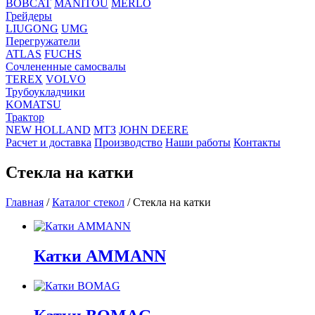
BOBCAT
MANITOU
MERLO
Грейдеры
LIUGONG
UMG
Перегружатели
ATLAS
FUCHS
Сочлененные самосвалы
TEREX
VOLVO
Трубоукладчики
KOMATSU
Трактор
NEW HOLLAND
МТЗ
JOHN DEERE
Расчет и доставка
Производство
Наши работы
Контакты
Стекла на катки
Главная
/
Каталог стекол
/
Стекла на катки
Катки AMMANN