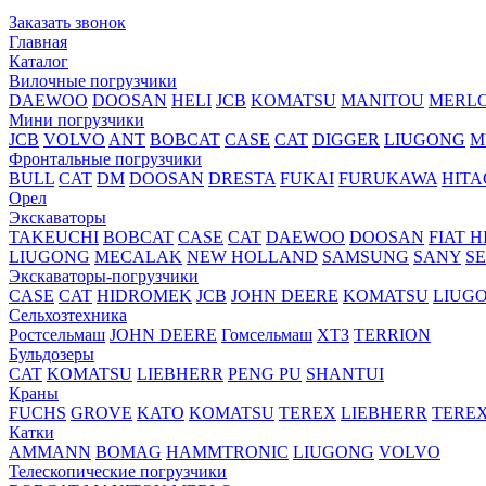
Заказать звонок
Главная
Каталог
Вилочные погрузчики
DAEWOO
DOOSAN
HELI
JCB
KOMATSU
MANITOU
MERL
Мини погрузчики
JCB
VOLVO
ANT
BOBCAT
CASE
CAT
DIGGER
LIUGONG
M
Фронтальные погрузчики
BULL
CAT
DM
DOOSAN
DRESTA
FUKAI
FURUKAWA
HITA
Орел
Экскаваторы
TAKEUCHI
BOBCAT
CASE
CAT
DAEWOO
DOOSAN
FIAT H
LIUGONG
MECALAK
NEW HOLLAND
SAMSUNG
SANY
S
Экскаваторы-погрузчики
CASE
CAT
HIDROМEK
JCB
JOHN DEERE
KOMATSU
LIUG
Сельхозтехника
Ростсельмаш
JOHN DEERE
Гомсельмаш
ХТЗ
TERRION
Бульдозеры
CAT
KOMATSU
LIEBHERR
PENG PU
SHANTUI
Краны
FUCHS
GROVE
KATO
KOMATSU
TEREX
LIEBHERR
TERE
Катки
AMMANN
BOMAG
HAMMTRONIC
LIUGONG
VOLVO
Телескопические погрузчики