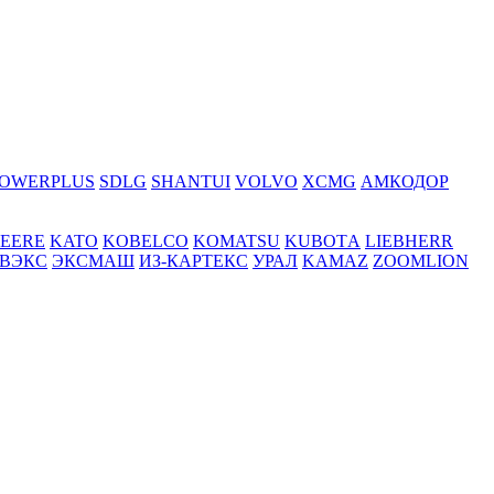
OWERPLUS
SDLG
SHANTUI
VOLVO
XCMG
АМКОДОР
DEERE
KATO
KOBELCO
KOMATSU
KUBOTА
LIEBHERR
ВЭКС
ЭКСМАШ
ИЗ-КАРТЕКС
УРАЛ
KAMAZ
ZOOMLION