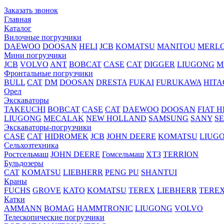
Заказать звонок
Главная
Каталог
Вилочные погрузчики
DAEWOO
DOOSAN
HELI
JCB
KOMATSU
MANITOU
MERL
Мини погрузчики
JCB
VOLVO
ANT
BOBCAT
CASE
CAT
DIGGER
LIUGONG
M
Фронтальные погрузчики
BULL
CAT
DM
DOOSAN
DRESTA
FUKAI
FURUKAWA
HITA
Орел
Экскаваторы
TAKEUCHI
BOBCAT
CASE
CAT
DAEWOO
DOOSAN
FIAT H
LIUGONG
MECALAK
NEW HOLLAND
SAMSUNG
SANY
S
Экскаваторы-погрузчики
CASE
CAT
HIDROМEK
JCB
JOHN DEERE
KOMATSU
LIUG
Сельхозтехника
Ростсельмаш
JOHN DEERE
Гомсельмаш
ХТЗ
TERRION
Бульдозеры
CAT
KOMATSU
LIEBHERR
PENG PU
SHANTUI
Краны
FUCHS
GROVE
KATO
KOMATSU
TEREX
LIEBHERR
TERE
Катки
AMMANN
BOMAG
HAMMTRONIC
LIUGONG
VOLVO
Телескопические погрузчики