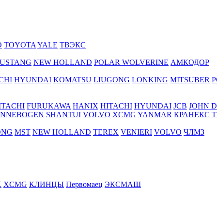
O
TOYOTA
YALE
ТВЭКС
USTANG
NEW HOLLAND
POLAR WOLVERINE
АМКОДОР
CHI
HYUNDAI
KOMATSU
LIUGONG
LONKING
MITSUBER
P
ITACHI
FURUKAWA
HANIX
HITACHI
HYUNDAI
JCB
JOHN 
ENNEBOGEN
SHANTUI
VOLVO
XCMG
YANMAR
КРАНЕКС
Т
ONG
MST
NEW HOLLAND
TEREX
VENIERI
VOLVO
ЧЛМЗ
X
XCMG
КЛИНЦЫ
Первомаец
ЭКСМАШ