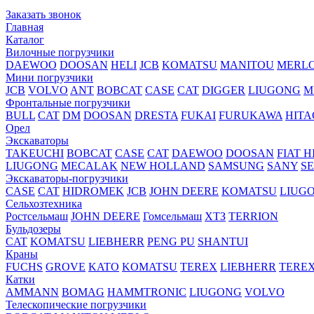
Заказать звонок
Главная
Каталог
Вилочные погрузчики
DAEWOO
DOOSAN
HELI
JCB
KOMATSU
MANITOU
MERL
Мини погрузчики
JCB
VOLVO
ANT
BOBCAT
CASE
CAT
DIGGER
LIUGONG
M
Фронтальные погрузчики
BULL
CAT
DM
DOOSAN
DRESTA
FUKAI
FURUKAWA
HITA
Орел
Экскаваторы
TAKEUCHI
BOBCAT
CASE
CAT
DAEWOO
DOOSAN
FIAT H
LIUGONG
MECALAK
NEW HOLLAND
SAMSUNG
SANY
S
Экскаваторы-погрузчики
CASE
CAT
HIDROМEK
JCB
JOHN DEERE
KOMATSU
LIUG
Сельхозтехника
Ростсельмаш
JOHN DEERE
Гомсельмаш
ХТЗ
TERRION
Бульдозеры
CAT
KOMATSU
LIEBHERR
PENG PU
SHANTUI
Краны
FUCHS
GROVE
KATO
KOMATSU
TEREX
LIEBHERR
TERE
Катки
AMMANN
BOMAG
HAMMTRONIC
LIUGONG
VOLVO
Телескопические погрузчики