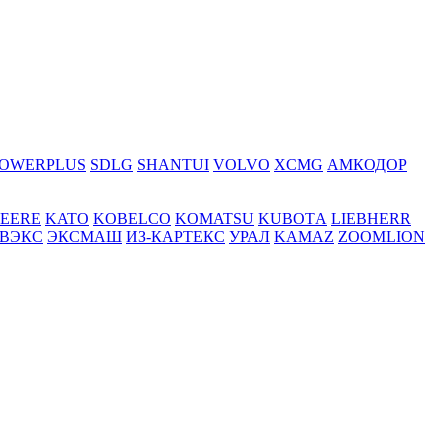
OWERPLUS
SDLG
SHANTUI
VOLVO
XCMG
АМКОДОР
DEERE
KATO
KOBELCO
KOMATSU
KUBOTА
LIEBHERR
ВЭКС
ЭКСМАШ
ИЗ-КАРТЕКС
УРАЛ
KAMAZ
ZOOMLION