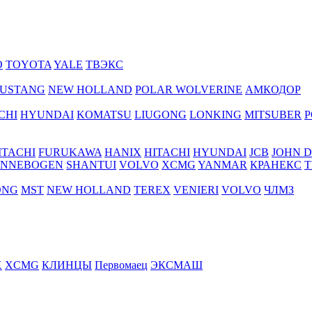
O
TOYOTA
YALE
ТВЭКС
USTANG
NEW HOLLAND
POLAR WOLVERINE
АМКОДОР
CHI
HYUNDAI
KOMATSU
LIUGONG
LONKING
MITSUBER
P
ITACHI
FURUKAWA
HANIX
HITACHI
HYUNDAI
JCB
JOHN 
ENNEBOGEN
SHANTUI
VOLVO
XCMG
YANMAR
КРАНЕКС
Т
ONG
MST
NEW HOLLAND
TEREX
VENIERI
VOLVO
ЧЛМЗ
X
XCMG
КЛИНЦЫ
Первомаец
ЭКСМАШ