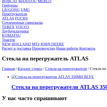
BOBCAT
MANITOU
MERLO
Грейдеры
LIUGONG
UMG
Перегружатели
ATLAS
FUCHS
Сочлененные самосвалы
TEREX
VOLVO
Трубоукладчики
KOMATSU
Трактор
NEW HOLLAND
МТЗ
JOHN DEERE
Расчет и доставка
Производство
Наши работы
Контакты
Стекла на перегружатель ATLAS
Главная
/
Каталог стекол
/
Стекла на перегружатели
/
Стекла на
Стекла на перегружатели ATLAS 3
У нас часто спрашивают