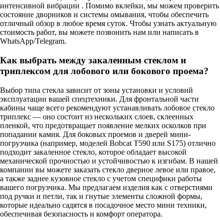
интенсивной вибрации . Помимо вклейки, мы можем проверить
состояние дворников и системы омывания, чтобы обеспечить
отличный обзор в любое время суток. Чтобы узнать актуальную
стоимость работ, вы можете позвонить нам или написать в
WhatsApp/Telegram.
Как выбрать между закаленным стеклом и
триплексом для лобового или бокового проема?
Выбор типа стекла зависит от зоны установки и условий
эксплуатации вашей спецтехники. Для фронтальной части
кабины чаще всего рекомендуют устанавливать лобовое стекло
триплекс — оно состоит из нескольких слоев, склеенных
пленкой, что предотвращает появление мелких осколков при
попадании камня. Для боковых проемов и дверей мини-
погрузчика (например, моделей Bobcat T590 или S175) отлично
подходит закаленное стекло, которое обладает высокой
механической прочностью и устойчивостью к изгибам. В нашей
компании вы можете заказать стекло дверное левое или правое,
а также заднее кузовное стекло с учетом специфики работы
вашего погрузчика. Мы предлагаем изделия как с отверстиями
под ручки и петли, так и гнутые элементы сложной формы,
которые идеально садятся в посадочное место мини техники,
обеспечивая безопасность и комфорт оператора.