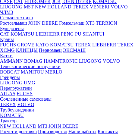
CASE
CAT
HIDROМEK
JCB
JOHN DEERE
KOMATSU
LIUGONG
MST
NEW HOLLAND
TEREX
VENIERI
VOLVO
ЧЛМЗ
Сельхозтехника
Ростсельмаш
JOHN DEERE
Гомсельмаш
ХТЗ
TERRION
Бульдозеры
CAT
KOMATSU
LIEBHERR
PENG PU
SHANTUI
Краны
FUCHS
GROVE
KATO
KOMATSU
TEREX
LIEBHERR
TEREX
XCMG
КЛИНЦЫ
Первомаец
ЭКСМАШ
Катки
AMMANN
BOMAG
HAMMTRONIC
LIUGONG
VOLVO
Телескопические погрузчики
BOBCAT
MANITOU
MERLO
Грейдеры
LIUGONG
UMG
Перегружатели
ATLAS
FUCHS
Сочлененные самосвалы
TEREX
VOLVO
Трубоукладчики
KOMATSU
Трактор
NEW HOLLAND
МТЗ
JOHN DEERE
Расчет и доставка
Производство
Наши работы
Контакты