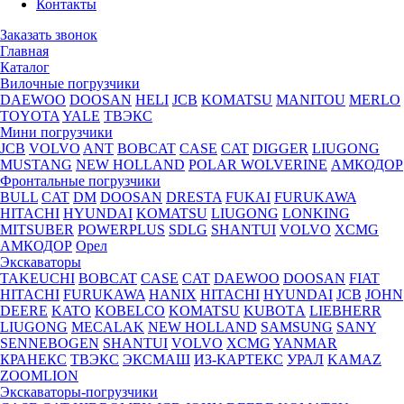
Контакты
Заказать звонок
Главная
Каталог
Вилочные погрузчики
DAEWOO
DOOSAN
HELI
JCB
KOMATSU
MANITOU
MERLO
TOYOTA
YALE
ТВЭКС
Мини погрузчики
JCB
VOLVO
ANT
BOBCAT
CASE
CAT
DIGGER
LIUGONG
MUSTANG
NEW HOLLAND
POLAR WOLVERINE
АМКОДОР
Фронтальные погрузчики
BULL
CAT
DM
DOOSAN
DRESTA
FUKAI
FURUKAWA
HITACHI
HYUNDAI
KOMATSU
LIUGONG
LONKING
MITSUBER
POWERPLUS
SDLG
SHANTUI
VOLVO
XCMG
АМКОДОР
Орел
Экскаваторы
TAKEUCHI
BOBCAT
CASE
CAT
DAEWOO
DOOSAN
FIAT
HITACHI
FURUKAWA
HANIX
HITACHI
HYUNDAI
JCB
JOHN
DEERE
KATO
KOBELCO
KOMATSU
KUBOTА
LIEBHERR
LIUGONG
MECALAK
NEW HOLLAND
SAMSUNG
SANY
SENNEBOGEN
SHANTUI
VOLVO
XCMG
YANMAR
КРАНЕКС
ТВЭКС
ЭКСМАШ
ИЗ-КАРТЕКС
УРАЛ
KAMAZ
ZOOMLION
Экскаваторы-погрузчики