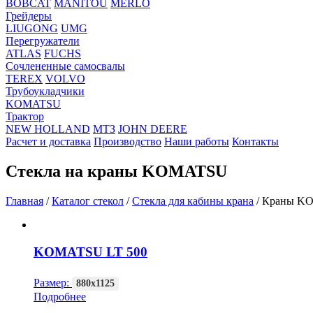
BOBCAT
MANITOU
MERLO
Грейдеры
LIUGONG
UMG
Перегружатели
ATLAS
FUCHS
Сочлененные самосвалы
TEREX
VOLVO
Трубоукладчики
KOMATSU
Трактор
NEW HOLLAND
МТЗ
JOHN DEERE
Расчет и доставка
Производство
Наши работы
Контакты
Стекла на краны KOMATSU
Главная
/
Каталог стекол
/
Стекла для кабины крана
/
Краны K
KOMATSU LT 500
Размер:
880x1125
Подробнее