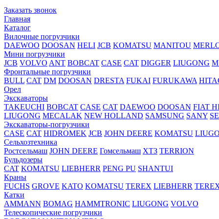
Заказать звонок
Главная
Каталог
Вилочные погрузчики
DAEWOO
DOOSAN
HELI
JCB
KOMATSU
MANITOU
MERL
Мини погрузчики
JCB
VOLVO
ANT
BOBCAT
CASE
CAT
DIGGER
LIUGONG
M
Фронтальные погрузчики
BULL
CAT
DM
DOOSAN
DRESTA
FUKAI
FURUKAWA
HITA
Орел
Экскаваторы
TAKEUCHI
BOBCAT
CASE
CAT
DAEWOO
DOOSAN
FIAT H
LIUGONG
MECALAK
NEW HOLLAND
SAMSUNG
SANY
S
Экскаваторы-погрузчики
CASE
CAT
HIDROМEK
JCB
JOHN DEERE
KOMATSU
LIUG
Сельхозтехника
Ростсельмаш
JOHN DEERE
Гомсельмаш
ХТЗ
TERRION
Бульдозеры
CAT
KOMATSU
LIEBHERR
PENG PU
SHANTUI
Краны
FUCHS
GROVE
KATO
KOMATSU
TEREX
LIEBHERR
TERE
Катки
AMMANN
BOMAG
HAMMTRONIC
LIUGONG
VOLVO
Телескопические погрузчики