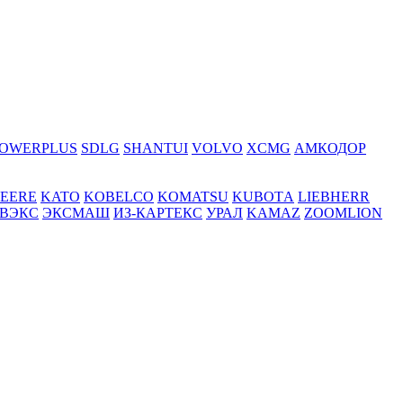
OWERPLUS
SDLG
SHANTUI
VOLVO
XCMG
АМКОДОР
DEERE
KATO
KOBELCO
KOMATSU
KUBOTА
LIEBHERR
ВЭКС
ЭКСМАШ
ИЗ-КАРТЕКС
УРАЛ
KAMAZ
ZOOMLION