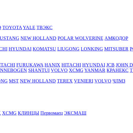
O
TOYOTA
YALE
ТВЭКС
USTANG
NEW HOLLAND
POLAR WOLVERINE
АМКОДОР
CHI
HYUNDAI
KOMATSU
LIUGONG
LONKING
MITSUBER
P
ITACHI
FURUKAWA
HANIX
HITACHI
HYUNDAI
JCB
JOHN 
ENNEBOGEN
SHANTUI
VOLVO
XCMG
YANMAR
КРАНЕКС
Т
ONG
MST
NEW HOLLAND
TEREX
VENIERI
VOLVO
ЧЛМЗ
X
XCMG
КЛИНЦЫ
Первомаец
ЭКСМАШ