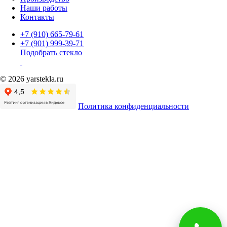
Наши работы
Контакты
+7 (910) 665-79-61
+7 (901) 999-39-71
Подобрать стекло
© 2026 yarstekla.ru
Политика конфиденциальности
Имя
Телефон
*
Согласие на обработку
*
Нажимая на кнопку, вы подтверждаете, что
ознакомились с
политикой конфиденциальности
и