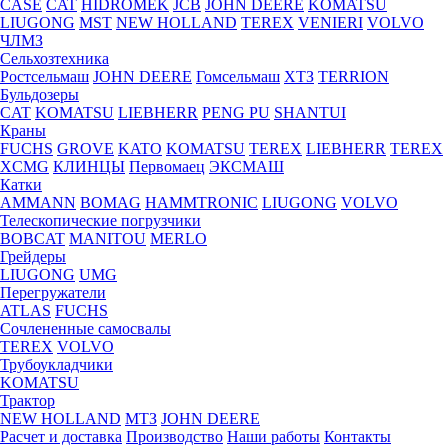
CASE
CAT
HIDROМEK
JCB
JOHN DEERE
KOMATSU
LIUGONG
MST
NEW HOLLAND
TEREX
VENIERI
VOLVO
ЧЛМЗ
Сельхозтехника
Ростсельмаш
JOHN DEERE
Гомсельмаш
ХТЗ
TERRION
Бульдозеры
CAT
KOMATSU
LIEBHERR
PENG PU
SHANTUI
Краны
FUCHS
GROVE
KATO
KOMATSU
TEREX
LIEBHERR
TEREX
XCMG
КЛИНЦЫ
Первомаец
ЭКСМАШ
Катки
AMMANN
BOMAG
HAMMTRONIC
LIUGONG
VOLVO
Телескопические погрузчики
BOBCAT
MANITOU
MERLO
Грейдеры
LIUGONG
UMG
Перегружатели
ATLAS
FUCHS
Сочлененные самосвалы
TEREX
VOLVO
Трубоукладчики
KOMATSU
Трактор
NEW HOLLAND
МТЗ
JOHN DEERE
Расчет и доставка
Производство
Наши работы
Контакты