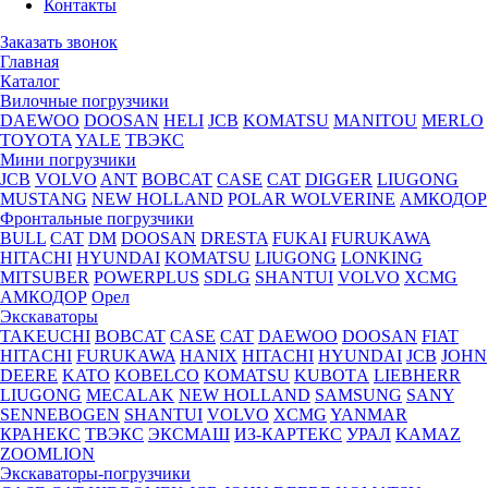
Контакты
Заказать звонок
Главная
Каталог
Вилочные погрузчики
DAEWOO
DOOSAN
HELI
JCB
KOMATSU
MANITOU
MERLO
TOYOTA
YALE
ТВЭКС
Мини погрузчики
JCB
VOLVO
ANT
BOBCAT
CASE
CAT
DIGGER
LIUGONG
MUSTANG
NEW HOLLAND
POLAR WOLVERINE
АМКОДОР
Фронтальные погрузчики
BULL
CAT
DM
DOOSAN
DRESTA
FUKAI
FURUKAWA
HITACHI
HYUNDAI
KOMATSU
LIUGONG
LONKING
MITSUBER
POWERPLUS
SDLG
SHANTUI
VOLVO
XCMG
АМКОДОР
Орел
Экскаваторы
TAKEUCHI
BOBCAT
CASE
CAT
DAEWOO
DOOSAN
FIAT
HITACHI
FURUKAWA
HANIX
HITACHI
HYUNDAI
JCB
JOHN
DEERE
KATO
KOBELCO
KOMATSU
KUBOTА
LIEBHERR
LIUGONG
MECALAK
NEW HOLLAND
SAMSUNG
SANY
SENNEBOGEN
SHANTUI
VOLVO
XCMG
YANMAR
КРАНЕКС
ТВЭКС
ЭКСМАШ
ИЗ-КАРТЕКС
УРАЛ
KAMAZ
ZOOMLION
Экскаваторы-погрузчики