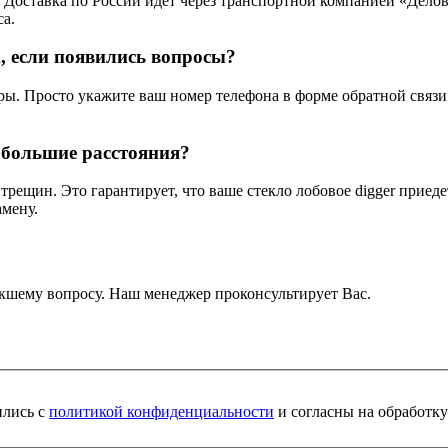
я. Доставка по России идет через транспортной компанией «Дел
са.
, если появились вопросы?
ы. Просто укажите ваш номер телефона в форме обратной связи
а большие расстояния?
ещин. Это гарантирует, что ваше стекло лобовое digger приеде
амену.
кшему вопросу. Наш менеджер проконсультирует Вас.
ились с
политикой конфиденциальности
и согласны на обработк