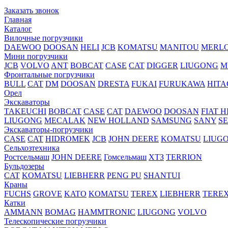
Заказать звонок
Главная
Каталог
Вилочные погрузчики
DAEWOO
DOOSAN
HELI
JCB
KOMATSU
MANITOU
MERL
Мини погрузчики
JCB
VOLVO
ANT
BOBCAT
CASE
CAT
DIGGER
LIUGONG
M
Фронтальные погрузчики
BULL
CAT
DM
DOOSAN
DRESTA
FUKAI
FURUKAWA
HITA
Орел
Экскаваторы
TAKEUCHI
BOBCAT
CASE
CAT
DAEWOO
DOOSAN
FIAT H
LIUGONG
MECALAK
NEW HOLLAND
SAMSUNG
SANY
S
Экскаваторы-погрузчики
CASE
CAT
HIDROМEK
JCB
JOHN DEERE
KOMATSU
LIUG
Сельхозтехника
Ростсельмаш
JOHN DEERE
Гомсельмаш
ХТЗ
TERRION
Бульдозеры
CAT
KOMATSU
LIEBHERR
PENG PU
SHANTUI
Краны
FUCHS
GROVE
KATO
KOMATSU
TEREX
LIEBHERR
TERE
Катки
AMMANN
BOMAG
HAMMTRONIC
LIUGONG
VOLVO
Телескопические погрузчики