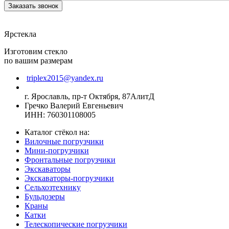
Заказать звонок
Ярстекла
Изготовим стекло
по вашим размерам
triplex2015@yandex.ru
г. Ярославль, пр-т Октября, 87АлитД
Гречко Валерий Евгеньевич
ИНН: 760301108005
Каталог стёкол на:
Вилочные погрузчики
Мини-погрузчики
Фронтальные погрузчики
Экскаваторы
Экскаваторы-погрузчики
Сельхозтехнику
Бульдозеры
Краны
Катки
Телескопические погрузчики