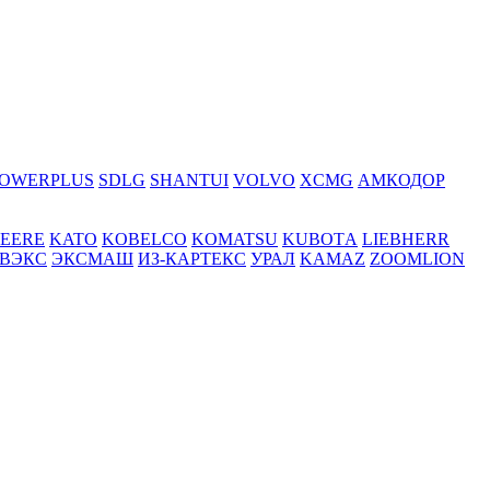
OWERPLUS
SDLG
SHANTUI
VOLVO
XCMG
АМКОДОР
DEERE
KATO
KOBELCO
KOMATSU
KUBOTА
LIEBHERR
ВЭКС
ЭКСМАШ
ИЗ-КАРТЕКС
УРАЛ
KAMAZ
ZOOMLION