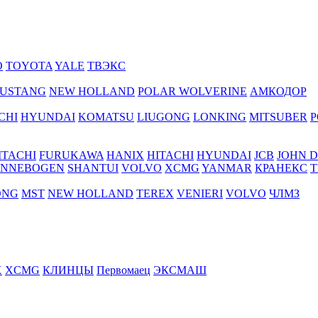
O
TOYOTA
YALE
ТВЭКС
USTANG
NEW HOLLAND
POLAR WOLVERINE
АМКОДОР
CHI
HYUNDAI
KOMATSU
LIUGONG
LONKING
MITSUBER
P
ITACHI
FURUKAWA
HANIX
HITACHI
HYUNDAI
JCB
JOHN 
ENNEBOGEN
SHANTUI
VOLVO
XCMG
YANMAR
КРАНЕКС
Т
ONG
MST
NEW HOLLAND
TEREX
VENIERI
VOLVO
ЧЛМЗ
X
XCMG
КЛИНЦЫ
Первомаец
ЭКСМАШ