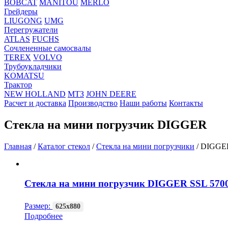
BOBCAT
MANITOU
MERLO
Грейдеры
LIUGONG
UMG
Перегружатели
ATLAS
FUCHS
Сочлененные самосвалы
TEREX
VOLVO
Трубоукладчики
KOMATSU
Трактор
NEW HOLLAND
МТЗ
JOHN DEERE
Расчет и доставка
Производство
Наши работы
Контакты
Стекла на мини погрузчик DIGGER
Главная
/
Каталог стекол
/
Стекла на мини погрузчики
/
DIGGE
Стекла на мини погрузчик DIGGER SSL 570
Размер:
625х880
Подробнее