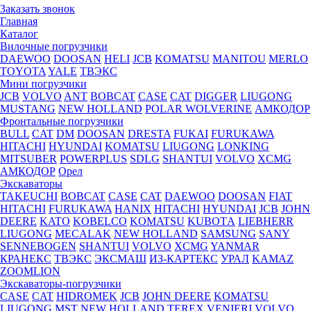
Заказать звонок
Главная
Каталог
Вилочные погрузчики
DAEWOO
DOOSAN
HELI
JCB
KOMATSU
MANITOU
MERLO
TOYOTA
YALE
ТВЭКС
Мини погрузчики
JCB
VOLVO
ANT
BOBCAT
CASE
CAT
DIGGER
LIUGONG
MUSTANG
NEW HOLLAND
POLAR WOLVERINE
АМКОДОР
Фронтальные погрузчики
BULL
CAT
DM
DOOSAN
DRESTA
FUKAI
FURUKAWA
HITACHI
HYUNDAI
KOMATSU
LIUGONG
LONKING
MITSUBER
POWERPLUS
SDLG
SHANTUI
VOLVO
XCMG
АМКОДОР
Орел
Экскаваторы
TAKEUCHI
BOBCAT
CASE
CAT
DAEWOO
DOOSAN
FIAT
HITACHI
FURUKAWA
HANIX
HITACHI
HYUNDAI
JCB
JOHN
DEERE
KATO
KOBELCO
KOMATSU
KUBOTА
LIEBHERR
LIUGONG
MECALAK
NEW HOLLAND
SAMSUNG
SANY
SENNEBOGEN
SHANTUI
VOLVO
XCMG
YANMAR
КРАНЕКС
ТВЭКС
ЭКСМАШ
ИЗ-КАРТЕКС
УРАЛ
KAMAZ
ZOOMLION
Экскаваторы-погрузчики
CASE
CAT
HIDROМEK
JCB
JOHN DEERE
KOMATSU
LIUGONG
MST
NEW HOLLAND
TEREX
VENIERI
VOLVO