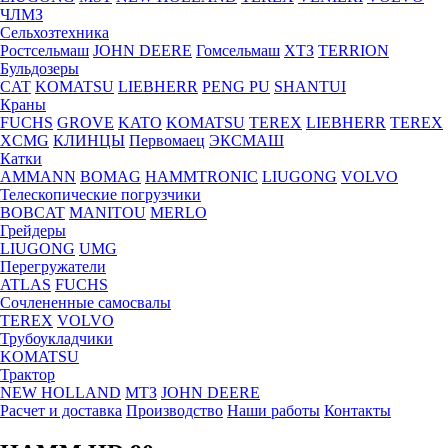
ЧЛМЗ
Сельхозтехника
Ростсельмаш
JOHN DEERE
Гомсельмаш
ХТЗ
TERRION
Бульдозеры
CAT
KOMATSU
LIEBHERR
PENG PU
SHANTUI
Краны
FUCHS
GROVE
KATO
KOMATSU
TEREX
LIEBHERR
TEREX
XCMG
КЛИНЦЫ
Первомаец
ЭКСМАШ
Катки
AMMANN
BOMAG
HAMMTRONIC
LIUGONG
VOLVO
Телескопические погрузчики
BOBCAT
MANITOU
MERLO
Грейдеры
LIUGONG
UMG
Перегружатели
ATLAS
FUCHS
Сочлененные самосвалы
TEREX
VOLVO
Трубоукладчики
KOMATSU
Трактор
NEW HOLLAND
МТЗ
JOHN DEERE
Расчет и доставка
Производство
Наши работы
Контакты