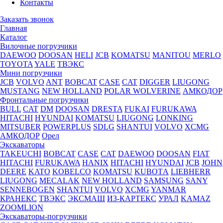
Контакты
Заказать звонок
Главная
Каталог
Вилочные погрузчики
DAEWOO
DOOSAN
HELI
JCB
KOMATSU
MANITOU
MERLO
TOYOTA
YALE
ТВЭКС
Мини погрузчики
JCB
VOLVO
ANT
BOBCAT
CASE
CAT
DIGGER
LIUGONG
MUSTANG
NEW HOLLAND
POLAR WOLVERINE
АМКОДОР
Фронтальные погрузчики
BULL
CAT
DM
DOOSAN
DRESTA
FUKAI
FURUKAWA
HITACHI
HYUNDAI
KOMATSU
LIUGONG
LONKING
MITSUBER
POWERPLUS
SDLG
SHANTUI
VOLVO
XCMG
АМКОДОР
Орел
Экскаваторы
TAKEUCHI
BOBCAT
CASE
CAT
DAEWOO
DOOSAN
FIAT
HITACHI
FURUKAWA
HANIX
HITACHI
HYUNDAI
JCB
JOHN
DEERE
KATO
KOBELCO
KOMATSU
KUBOTА
LIEBHERR
LIUGONG
MECALAK
NEW HOLLAND
SAMSUNG
SANY
SENNEBOGEN
SHANTUI
VOLVO
XCMG
YANMAR
КРАНЕКС
ТВЭКС
ЭКСМАШ
ИЗ-КАРТЕКС
УРАЛ
KAMAZ
ZOOMLION
Экскаваторы-погрузчики