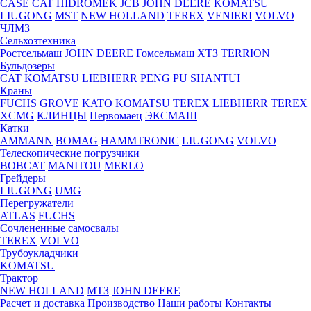
CASE
CAT
HIDROМEK
JCB
JOHN DEERE
KOMATSU
LIUGONG
MST
NEW HOLLAND
TEREX
VENIERI
VOLVO
ЧЛМЗ
Сельхозтехника
Ростсельмаш
JOHN DEERE
Гомсельмаш
ХТЗ
TERRION
Бульдозеры
CAT
KOMATSU
LIEBHERR
PENG PU
SHANTUI
Краны
FUCHS
GROVE
KATO
KOMATSU
TEREX
LIEBHERR
TEREX
XCMG
КЛИНЦЫ
Первомаец
ЭКСМАШ
Катки
AMMANN
BOMAG
HAMMTRONIC
LIUGONG
VOLVO
Телескопические погрузчики
BOBCAT
MANITOU
MERLO
Грейдеры
LIUGONG
UMG
Перегружатели
ATLAS
FUCHS
Сочлененные самосвалы
TEREX
VOLVO
Трубоукладчики
KOMATSU
Трактор
NEW HOLLAND
МТЗ
JOHN DEERE
Расчет и доставка
Производство
Наши работы
Контакты