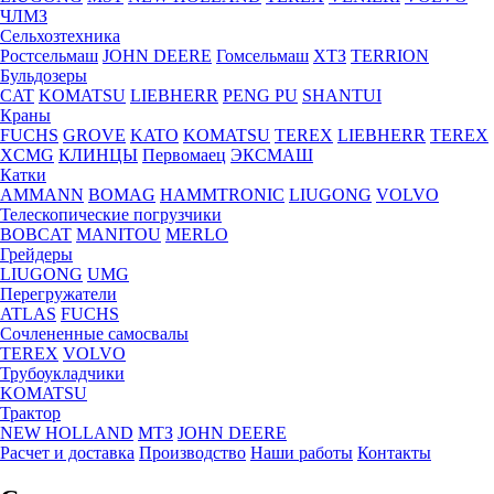
ЧЛМЗ
Сельхозтехника
Ростсельмаш
JOHN DEERE
Гомсельмаш
ХТЗ
TERRION
Бульдозеры
CAT
KOMATSU
LIEBHERR
PENG PU
SHANTUI
Краны
FUCHS
GROVE
KATO
KOMATSU
TEREX
LIEBHERR
TEREX
XCMG
КЛИНЦЫ
Первомаец
ЭКСМАШ
Катки
AMMANN
BOMAG
HAMMTRONIC
LIUGONG
VOLVO
Телескопические погрузчики
BOBCAT
MANITOU
MERLO
Грейдеры
LIUGONG
UMG
Перегружатели
ATLAS
FUCHS
Сочлененные самосвалы
TEREX
VOLVO
Трубоукладчики
KOMATSU
Трактор
NEW HOLLAND
МТЗ
JOHN DEERE
Расчет и доставка
Производство
Наши работы
Контакты