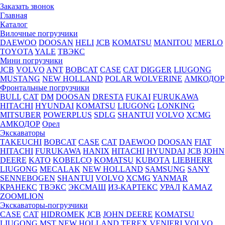
Заказать звонок
Главная
Каталог
Вилочные погрузчики
DAEWOO
DOOSAN
HELI
JCB
KOMATSU
MANITOU
MERLO
TOYOTA
YALE
ТВЭКС
Мини погрузчики
JCB
VOLVO
ANT
BOBCAT
CASE
CAT
DIGGER
LIUGONG
MUSTANG
NEW HOLLAND
POLAR WOLVERINE
АМКОДОР
Фронтальные погрузчики
BULL
CAT
DM
DOOSAN
DRESTA
FUKAI
FURUKAWA
HITACHI
HYUNDAI
KOMATSU
LIUGONG
LONKING
MITSUBER
POWERPLUS
SDLG
SHANTUI
VOLVO
XCMG
АМКОДОР
Орел
Экскаваторы
TAKEUCHI
BOBCAT
CASE
CAT
DAEWOO
DOOSAN
FIAT
HITACHI
FURUKAWA
HANIX
HITACHI
HYUNDAI
JCB
JOHN
DEERE
KATO
KOBELCO
KOMATSU
KUBOTА
LIEBHERR
LIUGONG
MECALAK
NEW HOLLAND
SAMSUNG
SANY
SENNEBOGEN
SHANTUI
VOLVO
XCMG
YANMAR
КРАНЕКС
ТВЭКС
ЭКСМАШ
ИЗ-КАРТЕКС
УРАЛ
KAMAZ
ZOOMLION
Экскаваторы-погрузчики
CASE
CAT
HIDROМEK
JCB
JOHN DEERE
KOMATSU
LIUGONG
MST
NEW HOLLAND
TEREX
VENIERI
VOLVO