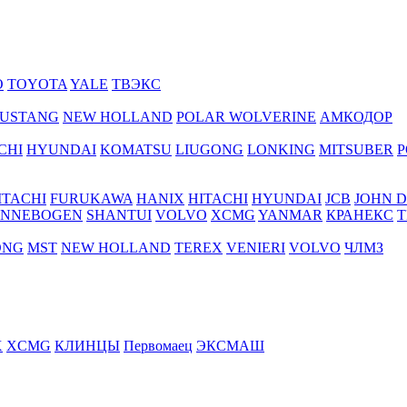
O
TOYOTA
YALE
ТВЭКС
USTANG
NEW HOLLAND
POLAR WOLVERINE
АМКОДОР
CHI
HYUNDAI
KOMATSU
LIUGONG
LONKING
MITSUBER
P
ITACHI
FURUKAWA
HANIX
HITACHI
HYUNDAI
JCB
JOHN 
ENNEBOGEN
SHANTUI
VOLVO
XCMG
YANMAR
КРАНЕКС
Т
ONG
MST
NEW HOLLAND
TEREX
VENIERI
VOLVO
ЧЛМЗ
X
XCMG
КЛИНЦЫ
Первомаец
ЭКСМАШ