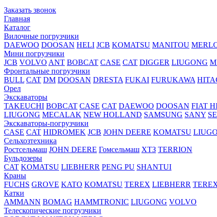
Заказать звонок
Главная
Каталог
Вилочные погрузчики
DAEWOO
DOOSAN
HELI
JCB
KOMATSU
MANITOU
MERL
Мини погрузчики
JCB
VOLVO
ANT
BOBCAT
CASE
CAT
DIGGER
LIUGONG
M
Фронтальные погрузчики
BULL
CAT
DM
DOOSAN
DRESTA
FUKAI
FURUKAWA
HITA
Орел
Экскаваторы
TAKEUCHI
BOBCAT
CASE
CAT
DAEWOO
DOOSAN
FIAT H
LIUGONG
MECALAK
NEW HOLLAND
SAMSUNG
SANY
S
Экскаваторы-погрузчики
CASE
CAT
HIDROМEK
JCB
JOHN DEERE
KOMATSU
LIUG
Сельхозтехника
Ростсельмаш
JOHN DEERE
Гомсельмаш
ХТЗ
TERRION
Бульдозеры
CAT
KOMATSU
LIEBHERR
PENG PU
SHANTUI
Краны
FUCHS
GROVE
KATO
KOMATSU
TEREX
LIEBHERR
TERE
Катки
AMMANN
BOMAG
HAMMTRONIC
LIUGONG
VOLVO
Телескопические погрузчики