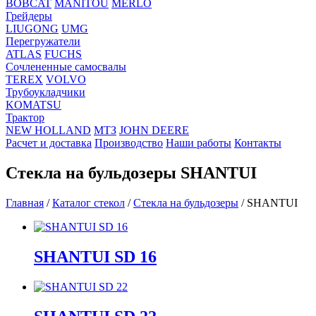
BOBCAT
MANITOU
MERLO
Грейдеры
LIUGONG
UMG
Перегружатели
ATLAS
FUCHS
Сочлененные самосвалы
TEREX
VOLVO
Трубоукладчики
KOMATSU
Трактор
NEW HOLLAND
МТЗ
JOHN DEERE
Расчет и доставка
Производство
Наши работы
Контакты
Стекла на бульдозеры SHANTUI
Главная
/
Каталог стекол
/
Стекла на бульдозеры
/
SHANTUI
SHANTUI SD 16