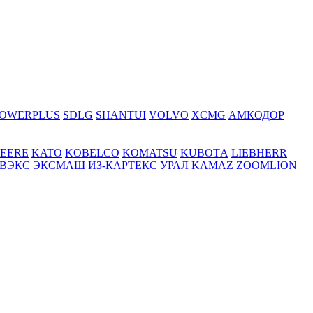
OWERPLUS
SDLG
SHANTUI
VOLVO
XCMG
АМКОДОР
DEERE
KATO
KOBELCO
KOMATSU
KUBOTА
LIEBHERR
ВЭКС
ЭКСМАШ
ИЗ-КАРТЕКС
УРАЛ
KAMAZ
ZOOMLION