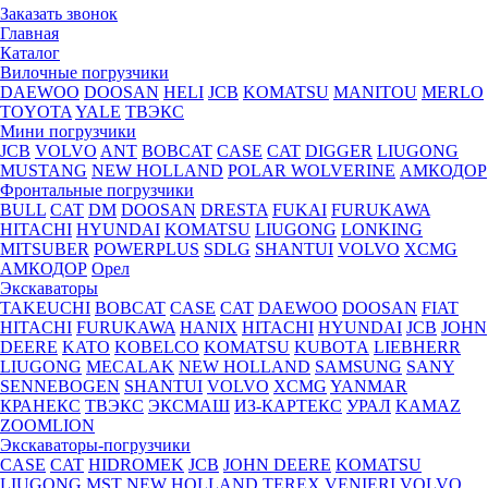
Заказать звонок
Главная
Каталог
Вилочные погрузчики
DAEWOO
DOOSAN
HELI
JCB
KOMATSU
MANITOU
MERLO
TOYOTA
YALE
ТВЭКС
Мини погрузчики
JCB
VOLVO
ANT
BOBCAT
CASE
CAT
DIGGER
LIUGONG
MUSTANG
NEW HOLLAND
POLAR WOLVERINE
АМКОДОР
Фронтальные погрузчики
BULL
CAT
DM
DOOSAN
DRESTA
FUKAI
FURUKAWA
HITACHI
HYUNDAI
KOMATSU
LIUGONG
LONKING
MITSUBER
POWERPLUS
SDLG
SHANTUI
VOLVO
XCMG
АМКОДОР
Орел
Экскаваторы
TAKEUCHI
BOBCAT
CASE
CAT
DAEWOO
DOOSAN
FIAT
HITACHI
FURUKAWA
HANIX
HITACHI
HYUNDAI
JCB
JOHN
DEERE
KATO
KOBELCO
KOMATSU
KUBOTА
LIEBHERR
LIUGONG
MECALAK
NEW HOLLAND
SAMSUNG
SANY
SENNEBOGEN
SHANTUI
VOLVO
XCMG
YANMAR
КРАНЕКС
ТВЭКС
ЭКСМАШ
ИЗ-КАРТЕКС
УРАЛ
KAMAZ
ZOOMLION
Экскаваторы-погрузчики
CASE
CAT
HIDROМEK
JCB
JOHN DEERE
KOMATSU
LIUGONG
MST
NEW HOLLAND
TEREX
VENIERI
VOLVO