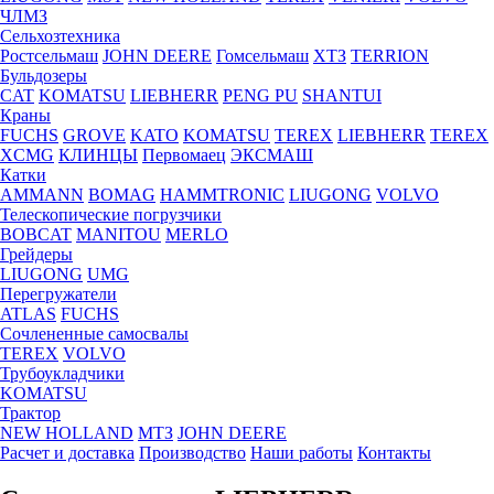
ЧЛМЗ
Сельхозтехника
Ростсельмаш
JOHN DEERE
Гомсельмаш
ХТЗ
TERRION
Бульдозеры
CAT
KOMATSU
LIEBHERR
PENG PU
SHANTUI
Краны
FUCHS
GROVE
KATO
KOMATSU
TEREX
LIEBHERR
TEREX
XCMG
КЛИНЦЫ
Первомаец
ЭКСМАШ
Катки
AMMANN
BOMAG
HAMMTRONIC
LIUGONG
VOLVO
Телескопические погрузчики
BOBCAT
MANITOU
MERLO
Грейдеры
LIUGONG
UMG
Перегружатели
ATLAS
FUCHS
Сочлененные самосвалы
TEREX
VOLVO
Трубоукладчики
KOMATSU
Трактор
NEW HOLLAND
МТЗ
JOHN DEERE
Расчет и доставка
Производство
Наши работы
Контакты