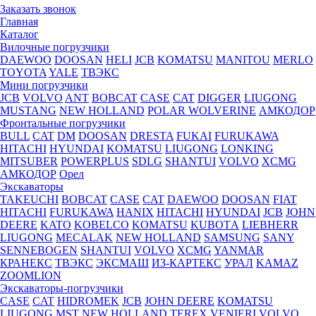
Заказать звонок
Главная
Каталог
Вилочные погрузчики
DAEWOO
DOOSAN
HELI
JCB
KOMATSU
MANITOU
MERLO
TOYOTA
YALE
ТВЭКС
Мини погрузчики
JCB
VOLVO
ANT
BOBCAT
CASE
CAT
DIGGER
LIUGONG
MUSTANG
NEW HOLLAND
POLAR WOLVERINE
АМКОДОР
Фронтальные погрузчики
BULL
CAT
DM
DOOSAN
DRESTA
FUKAI
FURUKAWA
HITACHI
HYUNDAI
KOMATSU
LIUGONG
LONKING
MITSUBER
POWERPLUS
SDLG
SHANTUI
VOLVO
XCMG
АМКОДОР
Орел
Экскаваторы
TAKEUCHI
BOBCAT
CASE
CAT
DAEWOO
DOOSAN
FIAT
HITACHI
FURUKAWA
HANIX
HITACHI
HYUNDAI
JCB
JOHN
DEERE
KATO
KOBELCO
KOMATSU
KUBOTА
LIEBHERR
LIUGONG
MECALAK
NEW HOLLAND
SAMSUNG
SANY
SENNEBOGEN
SHANTUI
VOLVO
XCMG
YANMAR
КРАНЕКС
ТВЭКС
ЭКСМАШ
ИЗ-КАРТЕКС
УРАЛ
KAMAZ
ZOOMLION
Экскаваторы-погрузчики
CASE
CAT
HIDROМEK
JCB
JOHN DEERE
KOMATSU
LIUGONG
MST
NEW HOLLAND
TEREX
VENIERI
VOLVO