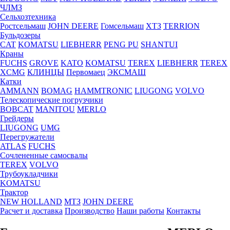
ЧЛМЗ
Сельхозтехника
Ростсельмаш
JOHN DEERE
Гомсельмаш
ХТЗ
TERRION
Бульдозеры
CAT
KOMATSU
LIEBHERR
PENG PU
SHANTUI
Краны
FUCHS
GROVE
KATO
KOMATSU
TEREX
LIEBHERR
TEREX
XCMG
КЛИНЦЫ
Первомаец
ЭКСМАШ
Катки
AMMANN
BOMAG
HAMMTRONIC
LIUGONG
VOLVO
Телескопические погрузчики
BOBCAT
MANITOU
MERLO
Грейдеры
LIUGONG
UMG
Перегружатели
ATLAS
FUCHS
Сочлененные самосвалы
TEREX
VOLVO
Трубоукладчики
KOMATSU
Трактор
NEW HOLLAND
МТЗ
JOHN DEERE
Расчет и доставка
Производство
Наши работы
Контакты