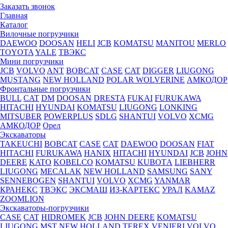
Заказать звонок
Главная
Каталог
Вилочные погрузчики
DAEWOO
DOOSAN
HELI
JCB
KOMATSU
MANITOU
MERLO
TOYOTA
YALE
ТВЭКС
Мини погрузчики
JCB
VOLVO
ANT
BOBCAT
CASE
CAT
DIGGER
LIUGONG
MUSTANG
NEW HOLLAND
POLAR WOLVERINE
АМКОДОР
Фронтальные погрузчики
BULL
CAT
DM
DOOSAN
DRESTA
FUKAI
FURUKAWA
HITACHI
HYUNDAI
KOMATSU
LIUGONG
LONKING
MITSUBER
POWERPLUS
SDLG
SHANTUI
VOLVO
XCMG
АМКОДОР
Орел
Экскаваторы
TAKEUCHI
BOBCAT
CASE
CAT
DAEWOO
DOOSAN
FIAT
HITACHI
FURUKAWA
HANIX
HITACHI
HYUNDAI
JCB
JOHN
DEERE
KATO
KOBELCO
KOMATSU
KUBOTА
LIEBHERR
LIUGONG
MECALAK
NEW HOLLAND
SAMSUNG
SANY
SENNEBOGEN
SHANTUI
VOLVO
XCMG
YANMAR
КРАНЕКС
ТВЭКС
ЭКСМАШ
ИЗ-КАРТЕКС
УРАЛ
KAMAZ
ZOOMLION
Экскаваторы-погрузчики
CASE
CAT
HIDROМEK
JCB
JOHN DEERE
KOMATSU
LIUGONG
MST
NEW HOLLAND
TEREX
VENIERI
VOLVO