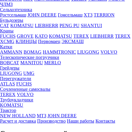
ЧЛМЗ
Сельхозтехника
Ростсельмаш
JOHN DEERE
Гомсельмаш
ХТЗ
TERRION
Бульдозеры
CAT
KOMATSU
LIEBHERR
PENG PU
SHANTUI
Краны
FUCHS
GROVE
KATO
KOMATSU
TEREX
LIEBHERR
TEREX
XCMG
КЛИНЦЫ
Первомаец
ЭКСМАШ
Катки
AMMANN
BOMAG
HAMMTRONIC
LIUGONG
VOLVO
Телескопические погрузчики
BOBCAT
MANITOU
MERLO
Грейдеры
LIUGONG
UMG
Перегружатели
ATLAS
FUCHS
Сочлененные самосвалы
TEREX
VOLVO
Трубоукладчики
KOMATSU
Трактор
NEW HOLLAND
МТЗ
JOHN DEERE
Расчет и доставка
Производство
Наши работы
Контакты