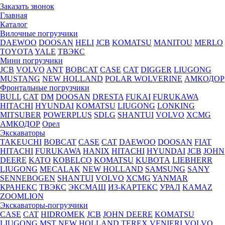
Заказать звонок
Главная
Каталог
Вилочные погрузчики
DAEWOO
DOOSAN
HELI
JCB
KOMATSU
MANITOU
MERLO
TOYOTA
YALE
ТВЭКС
Мини погрузчики
JCB
VOLVO
ANT
BOBCAT
CASE
CAT
DIGGER
LIUGONG
MUSTANG
NEW HOLLAND
POLAR WOLVERINE
АМКОДОР
Фронтальные погрузчики
BULL
CAT
DM
DOOSAN
DRESTA
FUKAI
FURUKAWA
HITACHI
HYUNDAI
KOMATSU
LIUGONG
LONKING
MITSUBER
POWERPLUS
SDLG
SHANTUI
VOLVO
XCMG
АМКОДОР
Орел
Экскаваторы
TAKEUCHI
BOBCAT
CASE
CAT
DAEWOO
DOOSAN
FIAT
HITACHI
FURUKAWA
HANIX
HITACHI
HYUNDAI
JCB
JOHN
DEERE
KATO
KOBELCO
KOMATSU
KUBOTА
LIEBHERR
LIUGONG
MECALAK
NEW HOLLAND
SAMSUNG
SANY
SENNEBOGEN
SHANTUI
VOLVO
XCMG
YANMAR
КРАНЕКС
ТВЭКС
ЭКСМАШ
ИЗ-КАРТЕКС
УРАЛ
KAMAZ
ZOOMLION
Экскаваторы-погрузчики
CASE
CAT
HIDROМEK
JCB
JOHN DEERE
KOMATSU
LIUGONG
MST
NEW HOLLAND
TEREX
VENIERI
VOLVO