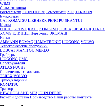
ЧЛМЗ
Сельхозтехника
Ростсельмаш
JOHN DEERE
Гомсельмаш
ХТЗ
TERRION
Бульдозеры
CAT
KOMATSU
LIEBHERR
PENG PU
SHANTUI
Краны
FUCHS
GROVE
KATO
KOMATSU
TEREX
LIEBHERR
TEREX
XCMG
КЛИНЦЫ
Первомаец
ЭКСМАШ
Катки
AMMANN
BOMAG
HAMMTRONIC
LIUGONG
VOLVO
Телескопические погрузчики
BOBCAT
MANITOU
MERLO
Грейдеры
LIUGONG
UMG
Перегружатели
ATLAS
FUCHS
Сочлененные самосвалы
TEREX
VOLVO
Трубоукладчики
KOMATSU
Трактор
NEW HOLLAND
МТЗ
JOHN DEERE
Расчет и доставка
Производство
Наши работы
Контакты