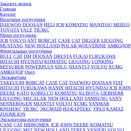
Заказать звонок
Главная
Каталог
Вилочные погрузчики
DAEWOO
DOOSAN
HELI
JCB
KOMATSU
MANITOU
MERLO
TOYOTA
YALE
ТВЭКС
Мини погрузчики
JCB
VOLVO
ANT
BOBCAT
CASE
CAT
DIGGER
LIUGONG
MUSTANG
NEW HOLLAND
POLAR WOLVERINE
АМКОДОР
Фронтальные погрузчики
BULL
CAT
DM
DOOSAN
DRESTA
FUKAI
FURUKAWA
HITACHI
HYUNDAI
KOMATSU
LIUGONG
LONKING
MITSUBER
POWERPLUS
SDLG
SHANTUI
VOLVO
XCMG
АМКОДОР
Орел
Экскаваторы
TAKEUCHI
BOBCAT
CASE
CAT
DAEWOO
DOOSAN
FIAT
HITACHI
FURUKAWA
HANIX
HITACHI
HYUNDAI
JCB
JOHN
DEERE
KATO
KOBELCO
KOMATSU
KUBOTА
LIEBHERR
LIUGONG
MECALAK
NEW HOLLAND
SAMSUNG
SANY
SENNEBOGEN
SHANTUI
VOLVO
XCMG
YANMAR
КРАНЕКС
ТВЭКС
ЭКСМАШ
ИЗ-КАРТЕКС
УРАЛ
KAMAZ
ZOOMLION
Экскаваторы-погрузчики
CASE
CAT
HIDROМEK
JCB
JOHN DEERE
KOMATSU
LIUGONG
MST
NEW HOLLAND
TEREX
VENIERI
VOLVO