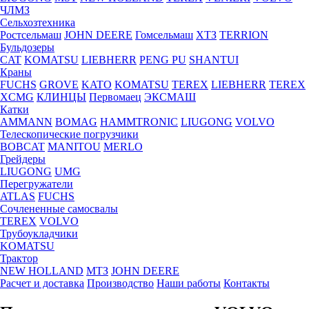
ЧЛМЗ
Сельхозтехника
Ростсельмаш
JOHN DEERE
Гомсельмаш
ХТЗ
TERRION
Бульдозеры
CAT
KOMATSU
LIEBHERR
PENG PU
SHANTUI
Краны
FUCHS
GROVE
KATO
KOMATSU
TEREX
LIEBHERR
TEREX
XCMG
КЛИНЦЫ
Первомаец
ЭКСМАШ
Катки
AMMANN
BOMAG
HAMMTRONIC
LIUGONG
VOLVO
Телескопические погрузчики
BOBCAT
MANITOU
MERLO
Грейдеры
LIUGONG
UMG
Перегружатели
ATLAS
FUCHS
Сочлененные самосвалы
TEREX
VOLVO
Трубоукладчики
KOMATSU
Трактор
NEW HOLLAND
МТЗ
JOHN DEERE
Расчет и доставка
Производство
Наши работы
Контакты