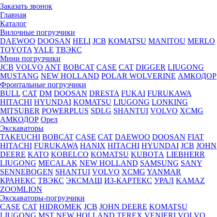
Заказать звонок
Главная
Каталог
Вилочные погрузчики
DAEWOO
DOOSAN
HELI
JCB
KOMATSU
MANITOU
MERLO
TOYOTA
YALE
ТВЭКС
Мини погрузчики
JCB
VOLVO
ANT
BOBCAT
CASE
CAT
DIGGER
LIUGONG
MUSTANG
NEW HOLLAND
POLAR WOLVERINE
АМКОДОР
Фронтальные погрузчики
BULL
CAT
DM
DOOSAN
DRESTA
FUKAI
FURUKAWA
HITACHI
HYUNDAI
KOMATSU
LIUGONG
LONKING
MITSUBER
POWERPLUS
SDLG
SHANTUI
VOLVO
XCMG
АМКОДОР
Орел
Экскаваторы
TAKEUCHI
BOBCAT
CASE
CAT
DAEWOO
DOOSAN
FIAT
HITACHI
FURUKAWA
HANIX
HITACHI
HYUNDAI
JCB
JOHN
DEERE
KATO
KOBELCO
KOMATSU
KUBOTА
LIEBHERR
LIUGONG
MECALAK
NEW HOLLAND
SAMSUNG
SANY
SENNEBOGEN
SHANTUI
VOLVO
XCMG
YANMAR
КРАНЕКС
ТВЭКС
ЭКСМАШ
ИЗ-КАРТЕКС
УРАЛ
KAMAZ
ZOOMLION
Экскаваторы-погрузчики
CASE
CAT
HIDROМEK
JCB
JOHN DEERE
KOMATSU
LIUGONG
MST
NEW HOLLAND
TEREX
VENIERI
VOLVO