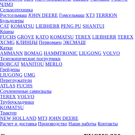
ЧЛМЗ
Сельхозтехника
Ростсельмаш
JOHN DEERE
Гомсельмаш
ХТЗ
TERRION
Бульдозеры
CAT
KOMATSU
LIEBHERR
PENG PU
SHANTUI
Краны
FUCHS
GROVE
KATO
KOMATSU
TEREX
LIEBHERR
TEREX
XCMG
КЛИНЦЫ
Первомаец
ЭКСМАШ
Катки
AMMANN
BOMAG
HAMMTRONIC
LIUGONG
VOLVO
Телескопические погрузчики
BOBCAT
MANITOU
MERLO
Грейдеры
LIUGONG
UMG
Перегружатели
ATLAS
FUCHS
Сочлененные самосвалы
TEREX
VOLVO
Трубоукладчики
KOMATSU
Трактор
NEW HOLLAND
МТЗ
JOHN DEERE
Расчет и доставка
Производство
Наши работы
Контакты