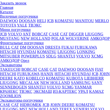
Заказать звонок
Главная
Каталог
Вилочные погрузчики
DAEWOO
DOOSAN
HELI
JCB
KOMATSU
MANITOU
MERLO
TOYOTA
YALE
ТВЭКС
Мини погрузчики
JCB
VOLVO
ANT
BOBCAT
CASE
CAT
DIGGER
LIUGONG
MUSTANG
NEW HOLLAND
POLAR WOLVERINE
АМКОДОР
Фронтальные погрузчики
BULL
CAT
DM
DOOSAN
DRESTA
FUKAI
FURUKAWA
HITACHI
HYUNDAI
KOMATSU
LIUGONG
LONKING
MITSUBER
POWERPLUS
SDLG
SHANTUI
VOLVO
XCMG
АМКОДОР
Орел
Экскаваторы
TAKEUCHI
BOBCAT
CASE
CAT
DAEWOO
DOOSAN
FIAT
HITACHI
FURUKAWA
HANIX
HITACHI
HYUNDAI
JCB
JOHN
DEERE
KATO
KOBELCO
KOMATSU
KUBOTА
LIEBHERR
LIUGONG
MECALAK
NEW HOLLAND
SAMSUNG
SANY
SENNEBOGEN
SHANTUI
VOLVO
XCMG
YANMAR
КРАНЕКС
ТВЭКС
ЭКСМАШ
ИЗ-КАРТЕКС
УРАЛ
KAMAZ
ZOOMLION
Экскаваторы-погрузчики
CASE
CAT
HIDROМEK
JCB
JOHN DEERE
KOMATSU
LIUGONG
MST
NEW HOLLAND
TEREX
VENIERI
VOLVO