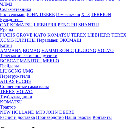
ЧЛМЗ
Сельхозтехника
Ростсельмаш
JOHN DEERE
Гомсельмаш
ХТЗ
TERRION
Бульдозеры
CAT
KOMATSU
LIEBHERR
PENG PU
SHANTUI
Краны
FUCHS
GROVE
KATO
KOMATSU
TEREX
LIEBHERR
TEREX
XCMG
КЛИНЦЫ
Первомаец
ЭКСМАШ
Катки
AMMANN
BOMAG
HAMMTRONIC
LIUGONG
VOLVO
Телескопические погрузчики
BOBCAT
MANITOU
MERLO
Грейдеры
LIUGONG
UMG
Перегружатели
ATLAS
FUCHS
Сочлененные самосвалы
TEREX
VOLVO
Трубоукладчики
KOMATSU
Трактор
NEW HOLLAND
МТЗ
JOHN DEERE
Расчет и доставка
Производство
Наши работы
Контакты