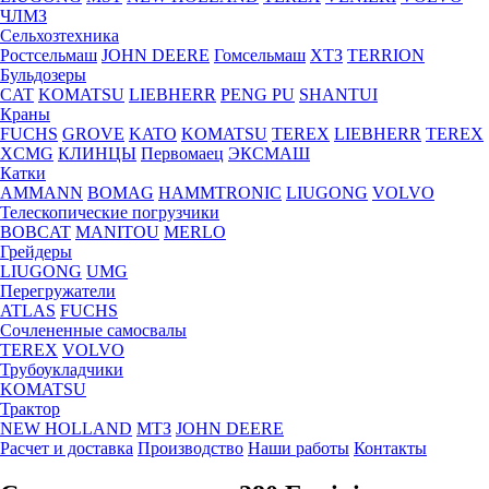
ЧЛМЗ
Сельхозтехника
Ростсельмаш
JOHN DEERE
Гомсельмаш
ХТЗ
TERRION
Бульдозеры
CAT
KOMATSU
LIEBHERR
PENG PU
SHANTUI
Краны
FUCHS
GROVE
KATO
KOMATSU
TEREX
LIEBHERR
TEREX
XCMG
КЛИНЦЫ
Первомаец
ЭКСМАШ
Катки
AMMANN
BOMAG
HAMMTRONIC
LIUGONG
VOLVO
Телескопические погрузчики
BOBCAT
MANITOU
MERLO
Грейдеры
LIUGONG
UMG
Перегружатели
ATLAS
FUCHS
Сочлененные самосвалы
TEREX
VOLVO
Трубоукладчики
KOMATSU
Трактор
NEW HOLLAND
МТЗ
JOHN DEERE
Расчет и доставка
Производство
Наши работы
Контакты