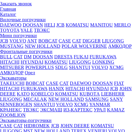
Заказать звонок
Главная
Каталог
Вилочные погрузчики
DAEWOO
DOOSAN
HELI
JCB
KOMATSU
MANITOU
MERLO
TOYOTA
YALE
ТВЭКС
Мини погрузчики
JCB
VOLVO
ANT
BOBCAT
CASE
CAT
DIGGER
LIUGONG
MUSTANG
NEW HOLLAND
POLAR WOLVERINE
АМКОДОР
Фронтальные погрузчики
BULL
CAT
DM
DOOSAN
DRESTA
FUKAI
FURUKAWA
HITACHI
HYUNDAI
KOMATSU
LIUGONG
LONKING
MITSUBER
POWERPLUS
SDLG
SHANTUI
VOLVO
XCMG
АМКОДОР
Орел
Экскаваторы
TAKEUCHI
BOBCAT
CASE
CAT
DAEWOO
DOOSAN
FIAT
HITACHI
FURUKAWA
HANIX
HITACHI
HYUNDAI
JCB
JOHN
DEERE
KATO
KOBELCO
KOMATSU
KUBOTА
LIEBHERR
LIUGONG
MECALAK
NEW HOLLAND
SAMSUNG
SANY
SENNEBOGEN
SHANTUI
VOLVO
XCMG
YANMAR
КРАНЕКС
ТВЭКС
ЭКСМАШ
ИЗ-КАРТЕКС
УРАЛ
KAMAZ
ZOOMLION
Экскаваторы-погрузчики
CASE
CAT
HIDROМEK
JCB
JOHN DEERE
KOMATSU
LIUGONG
MST
NEW HOLLAND
TEREX
VENIERI
VOLVO