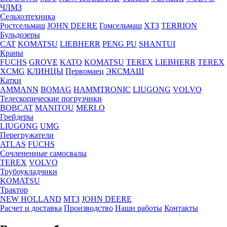
ЧЛМЗ
Сельхозтехника
Ростсельмаш
JOHN DEERE
Гомсельмаш
ХТЗ
TERRION
Бульдозеры
CAT
KOMATSU
LIEBHERR
PENG PU
SHANTUI
Краны
FUCHS
GROVE
KATO
KOMATSU
TEREX
LIEBHERR
TEREX
XCMG
КЛИНЦЫ
Первомаец
ЭКСМАШ
Катки
AMMANN
BOMAG
HAMMTRONIC
LIUGONG
VOLVO
Телескопические погрузчики
BOBCAT
MANITOU
MERLO
Грейдеры
LIUGONG
UMG
Перегружатели
ATLAS
FUCHS
Сочлененные самосвалы
TEREX
VOLVO
Трубоукладчики
KOMATSU
Трактор
NEW HOLLAND
МТЗ
JOHN DEERE
Расчет и доставка
Производство
Наши работы
Контакты