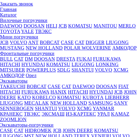
Заказать звонок
Главная
Каталог
Вилочные погрузчики
DAEWOO
DOOSAN
HELI
JCB
KOMATSU
MANITOU
MERLO
TOYOTA
YALE
ТВЭКС
Мини погрузчики
JCB
VOLVO
ANT
BOBCAT
CASE
CAT
DIGGER
LIUGONG
MUSTANG
NEW HOLLAND
POLAR WOLVERINE
АМКОДОР
Фронтальные погрузчики
BULL
CAT
DM
DOOSAN
DRESTA
FUKAI
FURUKAWA
HITACHI
HYUNDAI
KOMATSU
LIUGONG
LONKING
MITSUBER
POWERPLUS
SDLG
SHANTUI
VOLVO
XCMG
АМКОДОР
Орел
Экскаваторы
TAKEUCHI
BOBCAT
CASE
CAT
DAEWOO
DOOSAN
FIAT
HITACHI
FURUKAWA
HANIX
HITACHI
HYUNDAI
JCB
JOHN
DEERE
KATO
KOBELCO
KOMATSU
KUBOTА
LIEBHERR
LIUGONG
MECALAK
NEW HOLLAND
SAMSUNG
SANY
SENNEBOGEN
SHANTUI
VOLVO
XCMG
YANMAR
КРАНЕКС
ТВЭКС
ЭКСМАШ
ИЗ-КАРТЕКС
УРАЛ
KAMAZ
ZOOMLION
Экскаваторы-погрузчики
CASE
CAT
HIDROМEK
JCB
JOHN DEERE
KOMATSU
LIUGONG
MST
NEW HOLLAND
TEREX
VENIERI
VOLVO