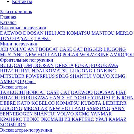
Контакты
Заказать звонок
Главная
Каталог
Вилочные погрузчики
DAEWOO
DOOSAN
HELI
JCB
KOMATSU
MANITOU
MERLO
TOYOTA
YALE
ТВЭКС
Мини погрузчики
JCB
VOLVO
ANT
BOBCAT
CASE
CAT
DIGGER
LIUGONG
MUSTANG
NEW HOLLAND
POLAR WOLVERINE
АМКОДОР
Фронтальные погрузчики
BULL
CAT
DM
DOOSAN
DRESTA
FUKAI
FURUKAWA
HITACHI
HYUNDAI
KOMATSU
LIUGONG
LONKING
MITSUBER
POWERPLUS
SDLG
SHANTUI
VOLVO
XCMG
АМКОДОР
Орел
Экскаваторы
TAKEUCHI
BOBCAT
CASE
CAT
DAEWOO
DOOSAN
FIAT
HITACHI
FURUKAWA
HANIX
HITACHI
HYUNDAI
JCB
JOHN
DEERE
KATO
KOBELCO
KOMATSU
KUBOTА
LIEBHERR
LIUGONG
MECALAK
NEW HOLLAND
SAMSUNG
SANY
SENNEBOGEN
SHANTUI
VOLVO
XCMG
YANMAR
КРАНЕКС
ТВЭКС
ЭКСМАШ
ИЗ-КАРТЕКС
УРАЛ
KAMAZ
ZOOMLION
Экскаваторы-погрузчики