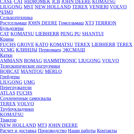
CASE
CAT
HIDROМEK
JCB
JOHN DEERE
KOMATSU
LIUGONG
MST
NEW HOLLAND
TEREX
VENIERI
VOLVO
ЧЛМЗ
Сельхозтехника
Ростсельмаш
JOHN DEERE
Гомсельмаш
ХТЗ
TERRION
Бульдозеры
CAT
KOMATSU
LIEBHERR
PENG PU
SHANTUI
Краны
FUCHS
GROVE
KATO
KOMATSU
TEREX
LIEBHERR
TEREX
XCMG
КЛИНЦЫ
Первомаец
ЭКСМАШ
Катки
AMMANN
BOMAG
HAMMTRONIC
LIUGONG
VOLVO
Телескопические погрузчики
BOBCAT
MANITOU
MERLO
Грейдеры
LIUGONG
UMG
Перегружатели
ATLAS
FUCHS
Сочлененные самосвалы
TEREX
VOLVO
Трубоукладчики
KOMATSU
Трактор
NEW HOLLAND
МТЗ
JOHN DEERE
Расчет и доставка
Производство
Наши работы
Контакты