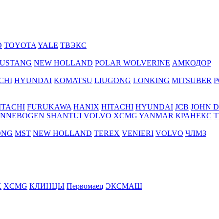
O
TOYOTA
YALE
ТВЭКС
USTANG
NEW HOLLAND
POLAR WOLVERINE
АМКОДОР
CHI
HYUNDAI
KOMATSU
LIUGONG
LONKING
MITSUBER
P
ITACHI
FURUKAWA
HANIX
HITACHI
HYUNDAI
JCB
JOHN 
ENNEBOGEN
SHANTUI
VOLVO
XCMG
YANMAR
КРАНЕКС
Т
ONG
MST
NEW HOLLAND
TEREX
VENIERI
VOLVO
ЧЛМЗ
X
XCMG
КЛИНЦЫ
Первомаец
ЭКСМАШ