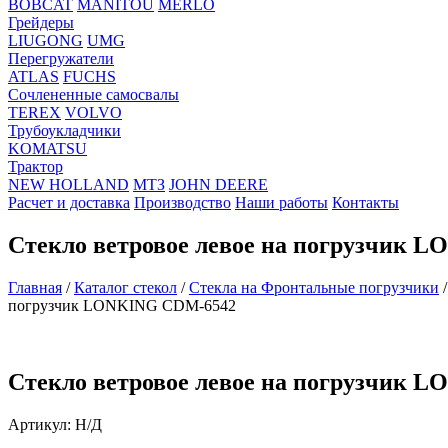
BOBCAT
MANITOU
MERLO
Грейдеры
LIUGONG
UMG
Перегружатели
ATLAS
FUCHS
Сочлененные самосвалы
TEREX
VOLVO
Трубоукладчики
KOMATSU
Трактор
NEW HOLLAND
МТЗ
JOHN DEERE
Расчет и доставка
Производство
Наши работы
Контакты
Стекло ветровое левое на погрузчик 
Главная
/
Каталог стекол
/
Стекла на Фронтальные погрузчики
погрузчик LONKING CDM-6542
Стекло ветровое левое на погрузчик 
Артикул:
Н/Д