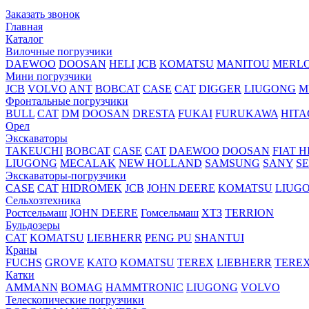
Заказать звонок
Главная
Каталог
Вилочные погрузчики
DAEWOO
DOOSAN
HELI
JCB
KOMATSU
MANITOU
MERL
Мини погрузчики
JCB
VOLVO
ANT
BOBCAT
CASE
CAT
DIGGER
LIUGONG
M
Фронтальные погрузчики
BULL
CAT
DM
DOOSAN
DRESTA
FUKAI
FURUKAWA
HITA
Орел
Экскаваторы
TAKEUCHI
BOBCAT
CASE
CAT
DAEWOO
DOOSAN
FIAT H
LIUGONG
MECALAK
NEW HOLLAND
SAMSUNG
SANY
S
Экскаваторы-погрузчики
CASE
CAT
HIDROМEK
JCB
JOHN DEERE
KOMATSU
LIUG
Сельхозтехника
Ростсельмаш
JOHN DEERE
Гомсельмаш
ХТЗ
TERRION
Бульдозеры
CAT
KOMATSU
LIEBHERR
PENG PU
SHANTUI
Краны
FUCHS
GROVE
KATO
KOMATSU
TEREX
LIEBHERR
TERE
Катки
AMMANN
BOMAG
HAMMTRONIC
LIUGONG
VOLVO
Телескопические погрузчики