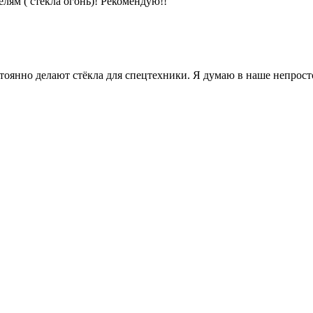
лям ( стёкла огонь)! Рекомендую!!
янно делают стёкла для спецтехники. Я думаю в наше непростое