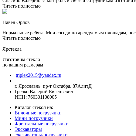
Спасибо Валерию за контроль и связь и сотрудникам изготовите
Читать полностью
Павел Орлов
Нормальные ребята. Мои соседи по арендуемым площадям, посто
Читать полностью
Ярстекла
Изготовим стекло
по вашим размерам
triplex2015@yandex.ru
г. Ярославль, пр-т Октября, 87АлитД
Гречко Валерий Евгеньевич
ИНН: 760301108005
Каталог стёкол на:
Вилочные погрузчики
Мини-погрузчики
Фронтальные погрузчики
Экскаваторы
Экскаваторы-погрузчики