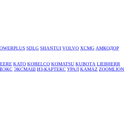
OWERPLUS
SDLG
SHANTUI
VOLVO
XCMG
АМКОДОР
DEERE
KATO
KOBELCO
KOMATSU
KUBOTА
LIEBHERR
ВЭКС
ЭКСМАШ
ИЗ-КАРТЕКС
УРАЛ
KAMAZ
ZOOMLION