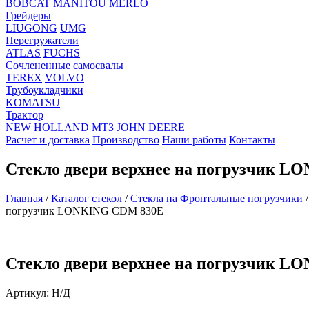
BOBCAT
MANITOU
MERLO
Грейдеры
LIUGONG
UMG
Перегружатели
ATLAS
FUCHS
Сочлененные самосвалы
TEREX
VOLVO
Трубоукладчики
KOMATSU
Трактор
NEW HOLLAND
МТЗ
JOHN DEERE
Расчет и доставка
Производство
Наши работы
Контакты
Стекло двери верхнее на погрузчик 
Главная
/
Каталог стекол
/
Стекла на Фронтальные погрузчики
погрузчик LONKING CDM 830E
Стекло двери верхнее на погрузчик 
Артикул:
Н/Д