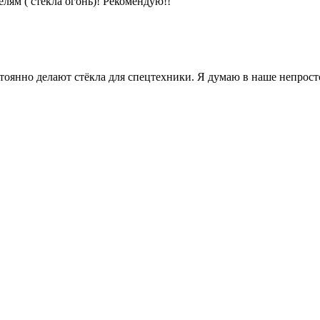
лям ( стёкла огонь)! Рекомендую!!
янно делают стёкла для спецтехники. Я думаю в наше непростое