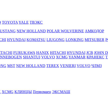
O
TOYOTA
YALE
ТВЭКС
USTANG
NEW HOLLAND
POLAR WOLVERINE
АМКОДОР
CHI
HYUNDAI
KOMATSU
LIUGONG
LONKING
MITSUBER
P
ITACHI
FURUKAWA
HANIX
HITACHI
HYUNDAI
JCB
JOHN 
ENNEBOGEN
SHANTUI
VOLVO
XCMG
YANMAR
КРАНЕКС
Т
ONG
MST
NEW HOLLAND
TEREX
VENIERI
VOLVO
ЧЛМЗ
X
XCMG
КЛИНЦЫ
Первомаец
ЭКСМАШ