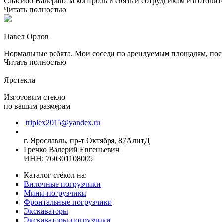
Спасибо Валерию за контроль и связь и сотрудникам изготовите
Читать полностью
Павел Орлов
Нормальные ребята. Мои соседи по арендуемым площадям, посто
Читать полностью
Ярстекла
Изготовим стекло
по вашим размерам
triplex2015@yandex.ru
г. Ярославль, пр-т Октября, 87АлитД
Гречко Валерий Евгеньевич
ИНН: 760301108005
Каталог стёкол на:
Вилочные погрузчики
Мини-погрузчики
Фронтальные погрузчики
Экскаваторы
Экскаваторы-погрузчики