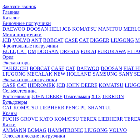
Заказать звонок
Главная
Каталог
Вилочные погрузчики
DAEWOO
DOOSAN
HELI
JCB
KOMATSU
MANITOU
MERL
Мини погрузчики
JCB
VOLVO
ANT
BOBCAT
CASE
CAT
DIGGER
LIUGONG
M
Фронтальные погрузчики
BULL
CAT
DM
DOOSAN
DRESTA
FUKAI
FURUKAWA
HITA
Орел
Экскаваторы
TAKEUCHI
BOBCAT
CASE
CAT
DAEWOO
DOOSAN
FIAT H
LIUGONG
MECALAK
NEW HOLLAND
SAMSUNG
SANY
S
Экскаваторы-погрузчики
CASE
CAT
HIDROМEK
JCB
JOHN DEERE
KOMATSU
LIUG
Сельхозтехника
Ростсельмаш
JOHN DEERE
Гомсельмаш
ХТЗ
TERRION
Бульдозеры
CAT
KOMATSU
LIEBHERR
PENG PU
SHANTUI
Краны
FUCHS
GROVE
KATO
KOMATSU
TEREX
LIEBHERR
TERE
Катки
AMMANN
BOMAG
HAMMTRONIC
LIUGONG
VOLVO
Телескопические погрузчики