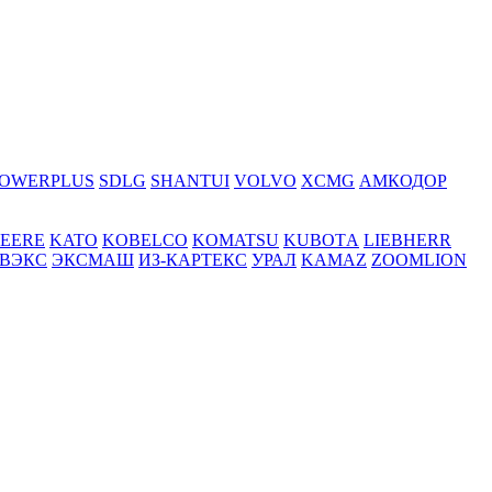
OWERPLUS
SDLG
SHANTUI
VOLVO
XCMG
АМКОДОР
DEERE
KATO
KOBELCO
KOMATSU
KUBOTА
LIEBHERR
ВЭКС
ЭКСМАШ
ИЗ-КАРТЕКС
УРАЛ
KAMAZ
ZOOMLION