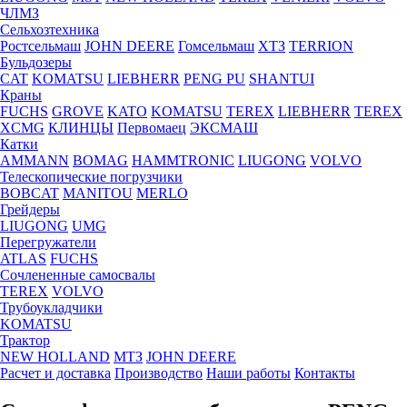
ЧЛМЗ
Сельхозтехника
Ростсельмаш
JOHN DEERE
Гомсельмаш
ХТЗ
TERRION
Бульдозеры
CAT
KOMATSU
LIEBHERR
PENG PU
SHANTUI
Краны
FUCHS
GROVE
KATO
KOMATSU
TEREX
LIEBHERR
TEREX
XCMG
КЛИНЦЫ
Первомаец
ЭКСМАШ
Катки
AMMANN
BOMAG
HAMMTRONIC
LIUGONG
VOLVO
Телескопические погрузчики
BOBCAT
MANITOU
MERLO
Грейдеры
LIUGONG
UMG
Перегружатели
ATLAS
FUCHS
Сочлененные самосвалы
TEREX
VOLVO
Трубоукладчики
KOMATSU
Трактор
NEW HOLLAND
МТЗ
JOHN DEERE
Расчет и доставка
Производство
Наши работы
Контакты