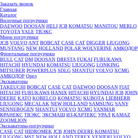
Заказать звонок
Главная
Каталог
Вилочные погрузчики
DAEWOO
DOOSAN
HELI
JCB
KOMATSU
MANITOU
MERLO
TOYOTA
YALE
ТВЭКС
Мини погрузчики
JCB
VOLVO
ANT
BOBCAT
CASE
CAT
DIGGER
LIUGONG
MUSTANG
NEW HOLLAND
POLAR WOLVERINE
АМКОДОР
Фронтальные погрузчики
BULL
CAT
DM
DOOSAN
DRESTA
FUKAI
FURUKAWA
HITACHI
HYUNDAI
KOMATSU
LIUGONG
LONKING
MITSUBER
POWERPLUS
SDLG
SHANTUI
VOLVO
XCMG
АМКОДОР
Орел
Экскаваторы
TAKEUCHI
BOBCAT
CASE
CAT
DAEWOO
DOOSAN
FIAT
HITACHI
FURUKAWA
HANIX
HITACHI
HYUNDAI
JCB
JOHN
DEERE
KATO
KOBELCO
KOMATSU
KUBOTА
LIEBHERR
LIUGONG
MECALAK
NEW HOLLAND
SAMSUNG
SANY
SENNEBOGEN
SHANTUI
VOLVO
XCMG
YANMAR
КРАНЕКС
ТВЭКС
ЭКСМАШ
ИЗ-КАРТЕКС
УРАЛ
KAMAZ
ZOOMLION
Экскаваторы-погрузчики
CASE
CAT
HIDROМEK
JCB
JOHN DEERE
KOMATSU
LIUGONG
MST
NEW HOLLAND
TEREX
VENIERI
VOLVO