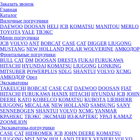
Заказать звонок
Главная
Каталог
Вилочные погрузчики
DAEWOO
DOOSAN
HELI
JCB
KOMATSU
MANITOU
MERLO
TOYOTA
YALE
ТВЭКС
Мини погрузчики
JCB
VOLVO
ANT
BOBCAT
CASE
CAT
DIGGER
LIUGONG
MUSTANG
NEW HOLLAND
POLAR WOLVERINE
АМКОДОР
Фронтальные погрузчики
BULL
CAT
DM
DOOSAN
DRESTA
FUKAI
FURUKAWA
HITACHI
HYUNDAI
KOMATSU
LIUGONG
LONKING
MITSUBER
POWERPLUS
SDLG
SHANTUI
VOLVO
XCMG
АМКОДОР
Орел
Экскаваторы
TAKEUCHI
BOBCAT
CASE
CAT
DAEWOO
DOOSAN
FIAT
HITACHI
FURUKAWA
HANIX
HITACHI
HYUNDAI
JCB
JOHN
DEERE
KATO
KOBELCO
KOMATSU
KUBOTА
LIEBHERR
LIUGONG
MECALAK
NEW HOLLAND
SAMSUNG
SANY
SENNEBOGEN
SHANTUI
VOLVO
XCMG
YANMAR
КРАНЕКС
ТВЭКС
ЭКСМАШ
ИЗ-КАРТЕКС
УРАЛ
KAMAZ
ZOOMLION
Экскаваторы-погрузчики
CASE
CAT
HIDROМEK
JCB
JOHN DEERE
KOMATSU
LIUGONG
MST
NEW HOLLAND
TEREX
VENIERI
VOLVO