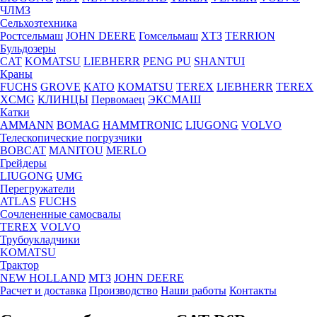
ЧЛМЗ
Сельхозтехника
Ростсельмаш
JOHN DEERE
Гомсельмаш
ХТЗ
TERRION
Бульдозеры
CAT
KOMATSU
LIEBHERR
PENG PU
SHANTUI
Краны
FUCHS
GROVE
KATO
KOMATSU
TEREX
LIEBHERR
TEREX
XCMG
КЛИНЦЫ
Первомаец
ЭКСМАШ
Катки
AMMANN
BOMAG
HAMMTRONIC
LIUGONG
VOLVO
Телескопические погрузчики
BOBCAT
MANITOU
MERLO
Грейдеры
LIUGONG
UMG
Перегружатели
ATLAS
FUCHS
Сочлененные самосвалы
TEREX
VOLVO
Трубоукладчики
KOMATSU
Трактор
NEW HOLLAND
МТЗ
JOHN DEERE
Расчет и доставка
Производство
Наши работы
Контакты