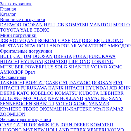
Заказать звонок
Главная
Каталог
Вилочные погрузчики
DAEWOO
DOOSAN
HELI
JCB
KOMATSU
MANITOU
MERLO
TOYOTA
YALE
ТВЭКС
Мини погрузчики
JCB
VOLVO
ANT
BOBCAT
CASE
CAT
DIGGER
LIUGONG
MUSTANG
NEW HOLLAND
POLAR WOLVERINE
АМКОДОР
Фронтальные погрузчики
BULL
CAT
DM
DOOSAN
DRESTA
FUKAI
FURUKAWA
HITACHI
HYUNDAI
KOMATSU
LIUGONG
LONKING
MITSUBER
POWERPLUS
SDLG
SHANTUI
VOLVO
XCMG
АМКОДОР
Орел
Экскаваторы
TAKEUCHI
BOBCAT
CASE
CAT
DAEWOO
DOOSAN
FIAT
HITACHI
FURUKAWA
HANIX
HITACHI
HYUNDAI
JCB
JOHN
DEERE
KATO
KOBELCO
KOMATSU
KUBOTА
LIEBHERR
LIUGONG
MECALAK
NEW HOLLAND
SAMSUNG
SANY
SENNEBOGEN
SHANTUI
VOLVO
XCMG
YANMAR
КРАНЕКС
ТВЭКС
ЭКСМАШ
ИЗ-КАРТЕКС
УРАЛ
KAMAZ
ZOOMLION
Экскаваторы-погрузчики
CASE
CAT
HIDROМEK
JCB
JOHN DEERE
KOMATSU
LIUGONG
MST
NEW HOLLAND
TEREX
VENIERI
VOLVO