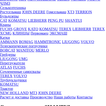
ЧЛМЗ
Сельхозтехника
Ростсельмаш
JOHN DEERE
Гомсельмаш
ХТЗ
TERRION
Бульдозеры
CAT
KOMATSU
LIEBHERR
PENG PU
SHANTUI
Краны
FUCHS
GROVE
KATO
KOMATSU
TEREX
LIEBHERR
TEREX
XCMG
КЛИНЦЫ
Первомаец
ЭКСМАШ
Катки
AMMANN
BOMAG
HAMMTRONIC
LIUGONG
VOLVO
Телескопические погрузчики
BOBCAT
MANITOU
MERLO
Грейдеры
LIUGONG
UMG
Перегружатели
ATLAS
FUCHS
Сочлененные самосвалы
TEREX
VOLVO
Трубоукладчики
KOMATSU
Трактор
NEW HOLLAND
МТЗ
JOHN DEERE
Расчет и доставка
Производство
Наши работы
Контакты