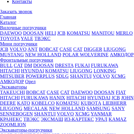
Контакты
Заказать звонок
Главная
Каталог
Вилочные погрузчики
DAEWOO
DOOSAN
HELI
JCB
KOMATSU
MANITOU
MERLO
TOYOTA
YALE
ТВЭКС
Мини погрузчики
JCB
VOLVO
ANT
BOBCAT
CASE
CAT
DIGGER
LIUGONG
MUSTANG
NEW HOLLAND
POLAR WOLVERINE
АМКОДОР
Фронтальные погрузчики
BULL
CAT
DM
DOOSAN
DRESTA
FUKAI
FURUKAWA
HITACHI
HYUNDAI
KOMATSU
LIUGONG
LONKING
MITSUBER
POWERPLUS
SDLG
SHANTUI
VOLVO
XCMG
АМКОДОР
Орел
Экскаваторы
TAKEUCHI
BOBCAT
CASE
CAT
DAEWOO
DOOSAN
FIAT
HITACHI
FURUKAWA
HANIX
HITACHI
HYUNDAI
JCB
JOHN
DEERE
KATO
KOBELCO
KOMATSU
KUBOTА
LIEBHERR
LIUGONG
MECALAK
NEW HOLLAND
SAMSUNG
SANY
SENNEBOGEN
SHANTUI
VOLVO
XCMG
YANMAR
КРАНЕКС
ТВЭКС
ЭКСМАШ
ИЗ-КАРТЕКС
УРАЛ
KAMAZ
ZOOMLION
Экскаваторы-погрузчики