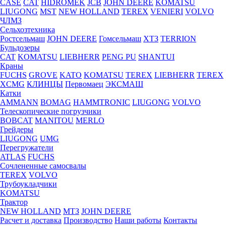
CASE
CAT
HIDROМEK
JCB
JOHN DEERE
KOMATSU
LIUGONG
MST
NEW HOLLAND
TEREX
VENIERI
VOLVO
ЧЛМЗ
Сельхозтехника
Ростсельмаш
JOHN DEERE
Гомсельмаш
ХТЗ
TERRION
Бульдозеры
CAT
KOMATSU
LIEBHERR
PENG PU
SHANTUI
Краны
FUCHS
GROVE
KATO
KOMATSU
TEREX
LIEBHERR
TEREX
XCMG
КЛИНЦЫ
Первомаец
ЭКСМАШ
Катки
AMMANN
BOMAG
HAMMTRONIC
LIUGONG
VOLVO
Телескопические погрузчики
BOBCAT
MANITOU
MERLO
Грейдеры
LIUGONG
UMG
Перегружатели
ATLAS
FUCHS
Сочлененные самосвалы
TEREX
VOLVO
Трубоукладчики
KOMATSU
Трактор
NEW HOLLAND
МТЗ
JOHN DEERE
Расчет и доставка
Производство
Наши работы
Контакты