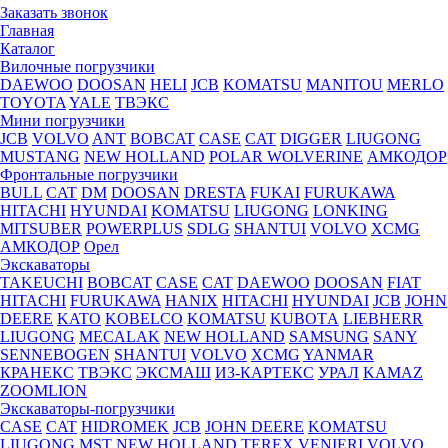
Заказать звонок
Главная
Каталог
Вилочные погрузчики
DAEWOO
DOOSAN
HELI
JCB
KOMATSU
MANITOU
MERLO
TOYOTA
YALE
ТВЭКС
Мини погрузчики
JCB
VOLVO
ANT
BOBCAT
CASE
CAT
DIGGER
LIUGONG
MUSTANG
NEW HOLLAND
POLAR WOLVERINE
АМКОДОР
Фронтальные погрузчики
BULL
CAT
DM
DOOSAN
DRESTA
FUKAI
FURUKAWA
HITACHI
HYUNDAI
KOMATSU
LIUGONG
LONKING
MITSUBER
POWERPLUS
SDLG
SHANTUI
VOLVO
XCMG
АМКОДОР
Орел
Экскаваторы
TAKEUCHI
BOBCAT
CASE
CAT
DAEWOO
DOOSAN
FIAT
HITACHI
FURUKAWA
HANIX
HITACHI
HYUNDAI
JCB
JOHN
DEERE
KATO
KOBELCO
KOMATSU
KUBOTА
LIEBHERR
LIUGONG
MECALAK
NEW HOLLAND
SAMSUNG
SANY
SENNEBOGEN
SHANTUI
VOLVO
XCMG
YANMAR
КРАНЕКС
ТВЭКС
ЭКСМАШ
ИЗ-КАРТЕКС
УРАЛ
KAMAZ
ZOOMLION
Экскаваторы-погрузчики
CASE
CAT
HIDROМEK
JCB
JOHN DEERE
KOMATSU
LIUGONG
MST
NEW HOLLAND
TEREX
VENIERI
VOLVO