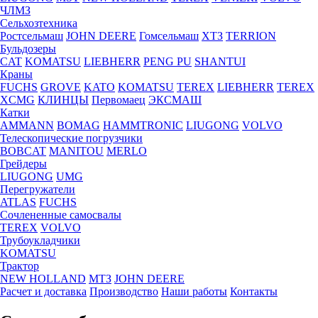
ЧЛМЗ
Сельхозтехника
Ростсельмаш
JOHN DEERE
Гомсельмаш
ХТЗ
TERRION
Бульдозеры
CAT
KOMATSU
LIEBHERR
PENG PU
SHANTUI
Краны
FUCHS
GROVE
KATO
KOMATSU
TEREX
LIEBHERR
TEREX
XCMG
КЛИНЦЫ
Первомаец
ЭКСМАШ
Катки
AMMANN
BOMAG
HAMMTRONIC
LIUGONG
VOLVO
Телескопические погрузчики
BOBCAT
MANITOU
MERLO
Грейдеры
LIUGONG
UMG
Перегружатели
ATLAS
FUCHS
Сочлененные самосвалы
TEREX
VOLVO
Трубоукладчики
KOMATSU
Трактор
NEW HOLLAND
МТЗ
JOHN DEERE
Расчет и доставка
Производство
Наши работы
Контакты