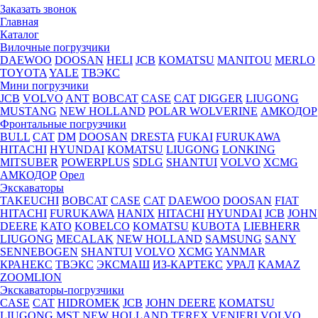
Заказать звонок
Главная
Каталог
Вилочные погрузчики
DAEWOO
DOOSAN
HELI
JCB
KOMATSU
MANITOU
MERLO
TOYOTA
YALE
ТВЭКС
Мини погрузчики
JCB
VOLVO
ANT
BOBCAT
CASE
CAT
DIGGER
LIUGONG
MUSTANG
NEW HOLLAND
POLAR WOLVERINE
АМКОДОР
Фронтальные погрузчики
BULL
CAT
DM
DOOSAN
DRESTA
FUKAI
FURUKAWA
HITACHI
HYUNDAI
KOMATSU
LIUGONG
LONKING
MITSUBER
POWERPLUS
SDLG
SHANTUI
VOLVO
XCMG
АМКОДОР
Орел
Экскаваторы
TAKEUCHI
BOBCAT
CASE
CAT
DAEWOO
DOOSAN
FIAT
HITACHI
FURUKAWA
HANIX
HITACHI
HYUNDAI
JCB
JOHN
DEERE
KATO
KOBELCO
KOMATSU
KUBOTА
LIEBHERR
LIUGONG
MECALAK
NEW HOLLAND
SAMSUNG
SANY
SENNEBOGEN
SHANTUI
VOLVO
XCMG
YANMAR
КРАНЕКС
ТВЭКС
ЭКСМАШ
ИЗ-КАРТЕКС
УРАЛ
KAMAZ
ZOOMLION
Экскаваторы-погрузчики
CASE
CAT
HIDROМEK
JCB
JOHN DEERE
KOMATSU
LIUGONG
MST
NEW HOLLAND
TEREX
VENIERI
VOLVO