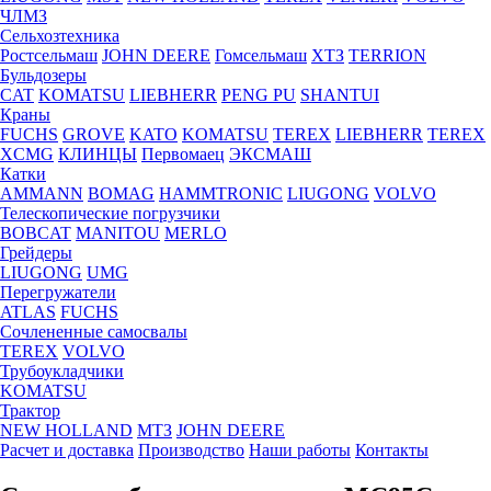
ЧЛМЗ
Сельхозтехника
Ростсельмаш
JOHN DEERE
Гомсельмаш
ХТЗ
TERRION
Бульдозеры
CAT
KOMATSU
LIEBHERR
PENG PU
SHANTUI
Краны
FUCHS
GROVE
KATO
KOMATSU
TEREX
LIEBHERR
TEREX
XCMG
КЛИНЦЫ
Первомаец
ЭКСМАШ
Катки
AMMANN
BOMAG
HAMMTRONIC
LIUGONG
VOLVO
Телескопические погрузчики
BOBCAT
MANITOU
MERLO
Грейдеры
LIUGONG
UMG
Перегружатели
ATLAS
FUCHS
Сочлененные самосвалы
TEREX
VOLVO
Трубоукладчики
KOMATSU
Трактор
NEW HOLLAND
МТЗ
JOHN DEERE
Расчет и доставка
Производство
Наши работы
Контакты