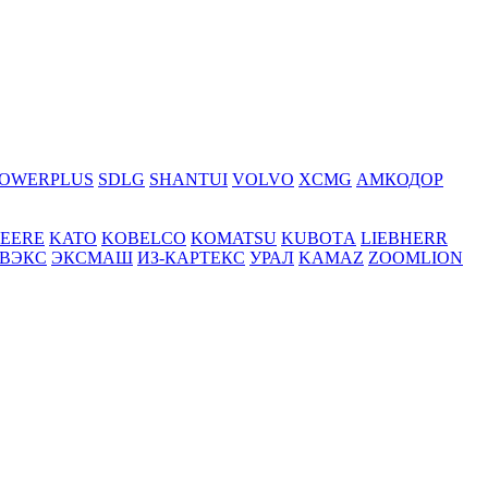
OWERPLUS
SDLG
SHANTUI
VOLVO
XCMG
АМКОДОР
DEERE
KATO
KOBELCO
KOMATSU
KUBOTА
LIEBHERR
ВЭКС
ЭКСМАШ
ИЗ-КАРТЕКС
УРАЛ
KAMAZ
ZOOMLION