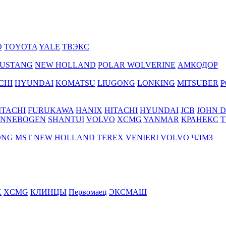
O
TOYOTA
YALE
ТВЭКС
USTANG
NEW HOLLAND
POLAR WOLVERINE
АМКОДОР
CHI
HYUNDAI
KOMATSU
LIUGONG
LONKING
MITSUBER
P
ITACHI
FURUKAWA
HANIX
HITACHI
HYUNDAI
JCB
JOHN 
ENNEBOGEN
SHANTUI
VOLVO
XCMG
YANMAR
КРАНЕКС
Т
ONG
MST
NEW HOLLAND
TEREX
VENIERI
VOLVO
ЧЛМЗ
X
XCMG
КЛИНЦЫ
Первомаец
ЭКСМАШ