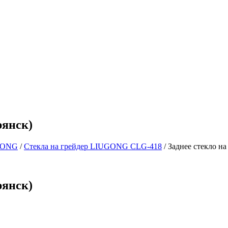
рянск)
GONG
/
Стекла на грейдер LIUGONG CLG-418
/
Заднее стекло н
рянск)