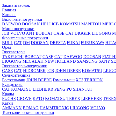
Заказать звонок
Главная
Каталог
Вилочные погрузчики
DAEWOO
DOOSAN
HELI
JCB
KOMATSU
MANITOU
MERL
Мини погрузчики
JCB
VOLVO
ANT
BOBCAT
CASE
CAT
DIGGER
LIUGONG
M
Фронтальные погрузчики
BULL
CAT
DM
DOOSAN
DRESTA
FUKAI
FURUKAWA
HITA
Орел
Экскаваторы
TAKEUCHI
BOBCAT
CASE
CAT
DAEWOO
DOOSAN
FIAT H
LIUGONG
MECALAK
NEW HOLLAND
SAMSUNG
SANY
S
Экскаваторы-погрузчики
CASE
CAT
HIDROМEK
JCB
JOHN DEERE
KOMATSU
LIUG
Сельхозтехника
Ростсельмаш
JOHN DEERE
Гомсельмаш
ХТЗ
TERRION
Бульдозеры
CAT
KOMATSU
LIEBHERR
PENG PU
SHANTUI
Краны
FUCHS
GROVE
KATO
KOMATSU
TEREX
LIEBHERR
TERE
Катки
AMMANN
BOMAG
HAMMTRONIC
LIUGONG
VOLVO
Телескопические погрузчики