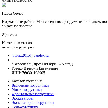
Читать полностью
Павел Орлов
Нормальные ребята. Мои соседи по арендуемым площадям, посто
Читать полностью
Ярстекла
Изготовим стекло
по вашим размерам
triplex2015@yandex.ru
г. Ярославль, пр-т Октября, 87АлитД
Гречко Валерий Евгеньевич
ИНН: 760301108005
Каталог стёкол на:
Вилочные погрузчики
Мини-погрузчики
Фронтальные погрузчики
Экскаваторы
Экскаваторы-погрузчики
Сельхозтехнику