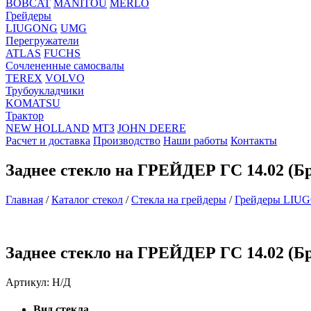
BOBCAT
MANITOU
MERLO
Грейдеры
LIUGONG
UMG
Перегружатели
ATLAS
FUCHS
Сочлененные самосвалы
TEREX
VOLVO
Трубоукладчики
KOMATSU
Трактор
NEW HOLLAND
МТЗ
JOHN DEERE
Расчет и доставка
Производство
Наши работы
Контакты
Заднее стекло на ГРЕЙДЕР ГС 14.02 (Б
Главная
/
Каталог стекол
/
Стекла на грейдеры
/
Грейдеры LIU
Заднее стекло на ГРЕЙДЕР ГС 14.02 (Б
Артикул:
Н/Д
Вид стекла