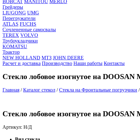
BOBCAT
MANITOU
MERLO
Грейдеры
LIUGONG
UMG
Перегружатели
ATLAS
FUCHS
Сочлененные самосвалы
TEREX
VOLVO
Трубоукладчики
KOMATSU
Трактор
NEW HOLLAND
МТЗ
JOHN DEERE
Расчет и доставка
Производство
Наши работы
Контакты
Стекло лобовое изогнутое на DOOSAN
Главная
/
Каталог стекол
/
Стекла на Фронтальные погрузчики
Стекло лобовое изогнутое на DOOSAN
Артикул:
Н/Д
Вид стекла