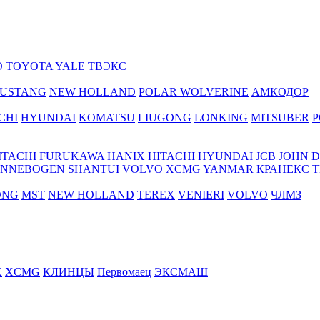
O
TOYOTA
YALE
ТВЭКС
USTANG
NEW HOLLAND
POLAR WOLVERINE
АМКОДОР
CHI
HYUNDAI
KOMATSU
LIUGONG
LONKING
MITSUBER
P
ITACHI
FURUKAWA
HANIX
HITACHI
HYUNDAI
JCB
JOHN 
ENNEBOGEN
SHANTUI
VOLVO
XCMG
YANMAR
КРАНЕКС
Т
ONG
MST
NEW HOLLAND
TEREX
VENIERI
VOLVO
ЧЛМЗ
X
XCMG
КЛИНЦЫ
Первомаец
ЭКСМАШ