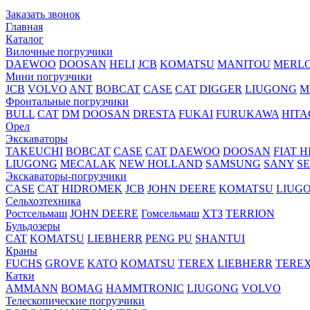
Заказать звонок
Главная
Каталог
Вилочные погрузчики
DAEWOO
DOOSAN
HELI
JCB
KOMATSU
MANITOU
MERL
Мини погрузчики
JCB
VOLVO
ANT
BOBCAT
CASE
CAT
DIGGER
LIUGONG
M
Фронтальные погрузчики
BULL
CAT
DM
DOOSAN
DRESTA
FUKAI
FURUKAWA
HITA
Орел
Экскаваторы
TAKEUCHI
BOBCAT
CASE
CAT
DAEWOO
DOOSAN
FIAT H
LIUGONG
MECALAK
NEW HOLLAND
SAMSUNG
SANY
S
Экскаваторы-погрузчики
CASE
CAT
HIDROМEK
JCB
JOHN DEERE
KOMATSU
LIUG
Сельхозтехника
Ростсельмаш
JOHN DEERE
Гомсельмаш
ХТЗ
TERRION
Бульдозеры
CAT
KOMATSU
LIEBHERR
PENG PU
SHANTUI
Краны
FUCHS
GROVE
KATO
KOMATSU
TEREX
LIEBHERR
TERE
Катки
AMMANN
BOMAG
HAMMTRONIC
LIUGONG
VOLVO
Телескопические погрузчики