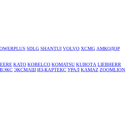
OWERPLUS
SDLG
SHANTUI
VOLVO
XCMG
АМКОДОР
DEERE
KATO
KOBELCO
KOMATSU
KUBOTА
LIEBHERR
ВЭКС
ЭКСМАШ
ИЗ-КАРТЕКС
УРАЛ
KAMAZ
ZOOMLION