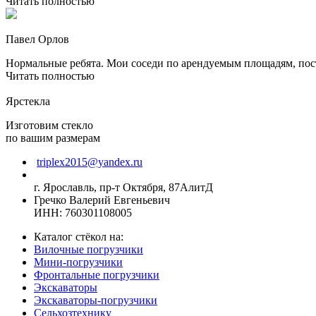
Читать полностью
Павел Орлов
Нормальные ребята. Мои соседи по арендуемым площадям, посто
Читать полностью
Ярстекла
Изготовим стекло
по вашим размерам
triplex2015@yandex.ru
г. Ярославль, пр-т Октября, 87АлитД
Гречко Валерий Евгеньевич
ИНН: 760301108005
Каталог стёкол на:
Вилочные погрузчики
Мини-погрузчики
Фронтальные погрузчики
Экскаваторы
Экскаваторы-погрузчики
Сельхозтехнику