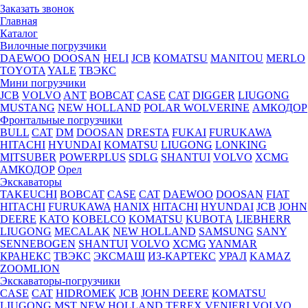
Заказать звонок
Главная
Каталог
Вилочные погрузчики
DAEWOO
DOOSAN
HELI
JCB
KOMATSU
MANITOU
MERLO
TOYOTA
YALE
ТВЭКС
Мини погрузчики
JCB
VOLVO
ANT
BOBCAT
CASE
CAT
DIGGER
LIUGONG
MUSTANG
NEW HOLLAND
POLAR WOLVERINE
АМКОДОР
Фронтальные погрузчики
BULL
CAT
DM
DOOSAN
DRESTA
FUKAI
FURUKAWA
HITACHI
HYUNDAI
KOMATSU
LIUGONG
LONKING
MITSUBER
POWERPLUS
SDLG
SHANTUI
VOLVO
XCMG
АМКОДОР
Орел
Экскаваторы
TAKEUCHI
BOBCAT
CASE
CAT
DAEWOO
DOOSAN
FIAT
HITACHI
FURUKAWA
HANIX
HITACHI
HYUNDAI
JCB
JOHN
DEERE
KATO
KOBELCO
KOMATSU
KUBOTА
LIEBHERR
LIUGONG
MECALAK
NEW HOLLAND
SAMSUNG
SANY
SENNEBOGEN
SHANTUI
VOLVO
XCMG
YANMAR
КРАНЕКС
ТВЭКС
ЭКСМАШ
ИЗ-КАРТЕКС
УРАЛ
KAMAZ
ZOOMLION
Экскаваторы-погрузчики
CASE
CAT
HIDROМEK
JCB
JOHN DEERE
KOMATSU
LIUGONG
MST
NEW HOLLAND
TEREX
VENIERI
VOLVO