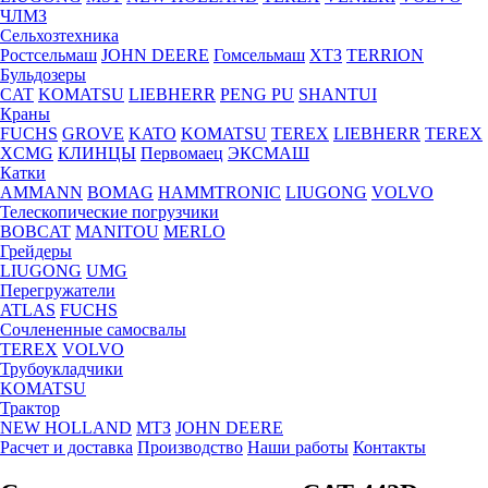
ЧЛМЗ
Сельхозтехника
Ростсельмаш
JOHN DEERE
Гомсельмаш
ХТЗ
TERRION
Бульдозеры
CAT
KOMATSU
LIEBHERR
PENG PU
SHANTUI
Краны
FUCHS
GROVE
KATO
KOMATSU
TEREX
LIEBHERR
TEREX
XCMG
КЛИНЦЫ
Первомаец
ЭКСМАШ
Катки
AMMANN
BOMAG
HAMMTRONIC
LIUGONG
VOLVO
Телескопические погрузчики
BOBCAT
MANITOU
MERLO
Грейдеры
LIUGONG
UMG
Перегружатели
ATLAS
FUCHS
Сочлененные самосвалы
TEREX
VOLVO
Трубоукладчики
KOMATSU
Трактор
NEW HOLLAND
МТЗ
JOHN DEERE
Расчет и доставка
Производство
Наши работы
Контакты