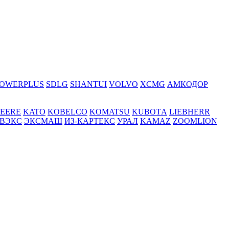
OWERPLUS
SDLG
SHANTUI
VOLVO
XCMG
АМКОДОР
DEERE
KATO
KOBELCO
KOMATSU
KUBOTА
LIEBHERR
ВЭКС
ЭКСМАШ
ИЗ-КАРТЕКС
УРАЛ
KAMAZ
ZOOMLION