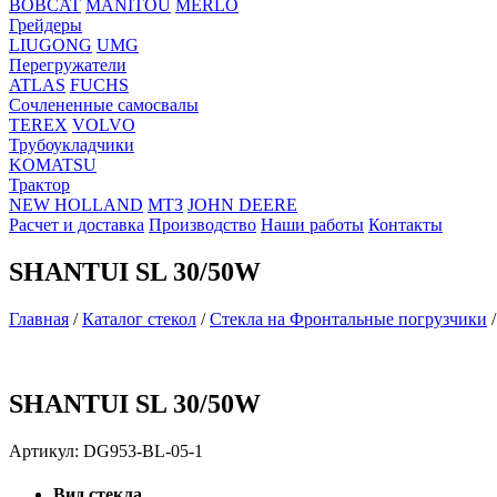
BOBCAT
MANITOU
MERLO
Грейдеры
LIUGONG
UMG
Перегружатели
ATLAS
FUCHS
Сочлененные самосвалы
TEREX
VOLVO
Трубоукладчики
KOMATSU
Трактор
NEW HOLLAND
МТЗ
JOHN DEERE
Расчет и доставка
Производство
Наши работы
Контакты
SHANTUI SL 30/50W
Главная
/
Каталог стекол
/
Стекла на Фронтальные погрузчики
SHANTUI SL 30/50W
Артикул:
DG953-BL-05-1
Вид стекла