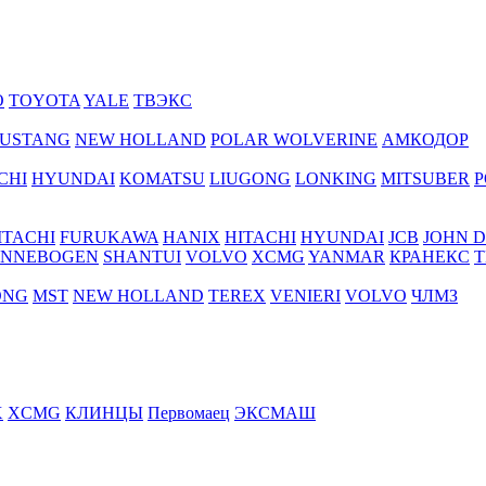
O
TOYOTA
YALE
ТВЭКС
USTANG
NEW HOLLAND
POLAR WOLVERINE
АМКОДОР
CHI
HYUNDAI
KOMATSU
LIUGONG
LONKING
MITSUBER
P
ITACHI
FURUKAWA
HANIX
HITACHI
HYUNDAI
JCB
JOHN 
ENNEBOGEN
SHANTUI
VOLVO
XCMG
YANMAR
КРАНЕКС
Т
ONG
MST
NEW HOLLAND
TEREX
VENIERI
VOLVO
ЧЛМЗ
X
XCMG
КЛИНЦЫ
Первомаец
ЭКСМАШ