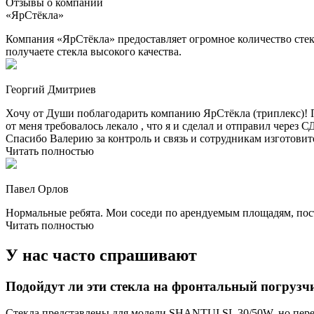
Отзывы о компании
«ЯрСтёкла»
Компания «ЯрСтёкла» предоставляет огромное количество стек
получаете стекла высокого качества.
Георгий Дмитриев
Хочу от Души поблагодарить компанию ЯрСтёкла (триплекс)! П
от меня требовалось лекало , что я и сделал и отправил через
Спасибо Валерию за контроль и связь и сотрудникам изготовите
Читать полностью
Павел Орлов
Нормальные ребята. Мои соседи по арендуемым площадям, посто
Читать полностью
У нас часто спрашивают
Подойдут ли эти стекла на фронтальный погруз
Стекла представлены для модели SHANTUI SL 30/50W, но пере