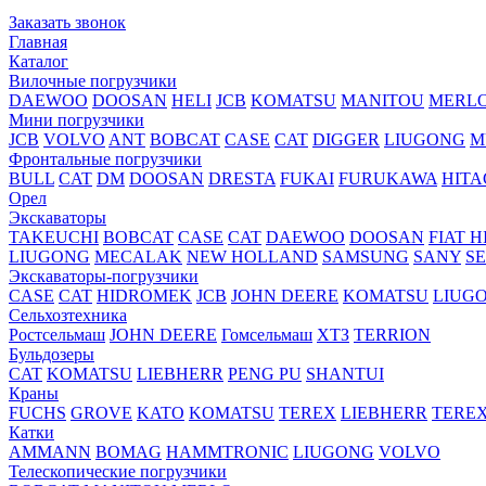
Заказать звонок
Главная
Каталог
Вилочные погрузчики
DAEWOO
DOOSAN
HELI
JCB
KOMATSU
MANITOU
MERL
Мини погрузчики
JCB
VOLVO
ANT
BOBCAT
CASE
CAT
DIGGER
LIUGONG
M
Фронтальные погрузчики
BULL
CAT
DM
DOOSAN
DRESTA
FUKAI
FURUKAWA
HITA
Орел
Экскаваторы
TAKEUCHI
BOBCAT
CASE
CAT
DAEWOO
DOOSAN
FIAT H
LIUGONG
MECALAK
NEW HOLLAND
SAMSUNG
SANY
S
Экскаваторы-погрузчики
CASE
CAT
HIDROМEK
JCB
JOHN DEERE
KOMATSU
LIUG
Сельхозтехника
Ростсельмаш
JOHN DEERE
Гомсельмаш
ХТЗ
TERRION
Бульдозеры
CAT
KOMATSU
LIEBHERR
PENG PU
SHANTUI
Краны
FUCHS
GROVE
KATO
KOMATSU
TEREX
LIEBHERR
TERE
Катки
AMMANN
BOMAG
HAMMTRONIC
LIUGONG
VOLVO
Телескопические погрузчики