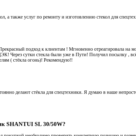
ол, а также услуг по ремонту и изготовлению стекол для спецт
рекрасный подход к клиентам ! Мгновенно отреагировала на мой
 СДЭК! Через сутки стекла были уже в Пути! Получил посылку , в
лям ( стёкла огонь)! Рекомендую!!
янно делают стёкла для спецтехники. Я думаю в наше непростое
чик SHANTUI SL 30/50W?
д покупкой необходимо проверить конкретную позицию и размер