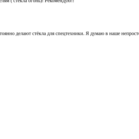
лям ( стёкла огонь)! Рекомендую!!
янно делают стёкла для спецтехники. Я думаю в наше непростое