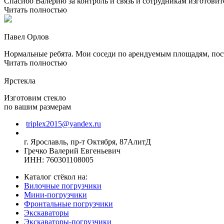
Спасибо Валерию за контроль и связь и сотрудникам изготовите
Читать полностью
Павел Орлов
Нормальные ребята. Мои соседи по арендуемым площадям, посто
Читать полностью
Ярстекла
Изготовим стекло
по вашим размерам
triplex2015@yandex.ru
г. Ярославль, пр-т Октября, 87АлитД
Гречко Валерий Евгеньевич
ИНН: 760301108005
Каталог стёкол на:
Вилочные погрузчики
Мини-погрузчики
Фронтальные погрузчики
Экскаваторы
Экскаваторы-погрузчики