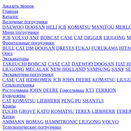
Заказать звонок
Главная
Каталог
Вилочные погрузчики
DAEWOO
DOOSAN
HELI
JCB
KOMATSU
MANITOU
MERL
Мини погрузчики
JCB
VOLVO
ANT
BOBCAT
CASE
CAT
DIGGER
LIUGONG
M
Фронтальные погрузчики
BULL
CAT
DM
DOOSAN
DRESTA
FUKAI
FURUKAWA
HITA
Орел
Экскаваторы
TAKEUCHI
BOBCAT
CASE
CAT
DAEWOO
DOOSAN
FIAT H
LIUGONG
MECALAK
NEW HOLLAND
SAMSUNG
SANY
S
Экскаваторы-погрузчики
CASE
CAT
HIDROМEK
JCB
JOHN DEERE
KOMATSU
LIUG
Сельхозтехника
Ростсельмаш
JOHN DEERE
Гомсельмаш
ХТЗ
TERRION
Бульдозеры
CAT
KOMATSU
LIEBHERR
PENG PU
SHANTUI
Краны
FUCHS
GROVE
KATO
KOMATSU
TEREX
LIEBHERR
TERE
Катки
AMMANN
BOMAG
HAMMTRONIC
LIUGONG
VOLVO
Телескопические погрузчики