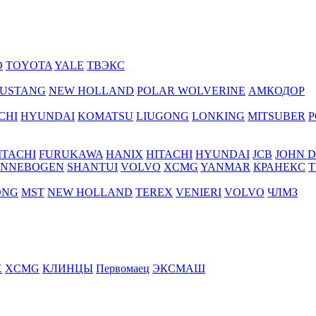
O
TOYOTA
YALE
ТВЭКС
USTANG
NEW HOLLAND
POLAR WOLVERINE
АМКОДОР
CHI
HYUNDAI
KOMATSU
LIUGONG
LONKING
MITSUBER
P
ITACHI
FURUKAWA
HANIX
HITACHI
HYUNDAI
JCB
JOHN 
ENNEBOGEN
SHANTUI
VOLVO
XCMG
YANMAR
КРАНЕКС
Т
ONG
MST
NEW HOLLAND
TEREX
VENIERI
VOLVO
ЧЛМЗ
X
XCMG
КЛИНЦЫ
Первомаец
ЭКСМАШ