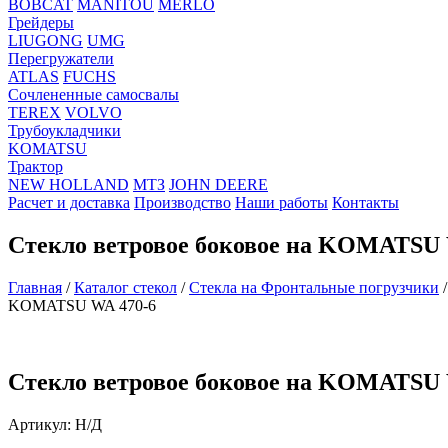
BOBCAT
MANITOU
MERLO
Грейдеры
LIUGONG
UMG
Перегружатели
ATLAS
FUCHS
Сочлененные самосвалы
TEREX
VOLVO
Трубоукладчики
KOMATSU
Трактор
NEW HOLLAND
МТЗ
JOHN DEERE
Расчет и доставка
Производство
Наши работы
Контакты
Стекло ветровое боковое на KOMATSU 
Главная
/
Каталог стекол
/
Стекла на Фронтальные погрузчики
KOMATSU WA 470-6
Стекло ветровое боковое на KOMATSU 
Артикул:
Н/Д