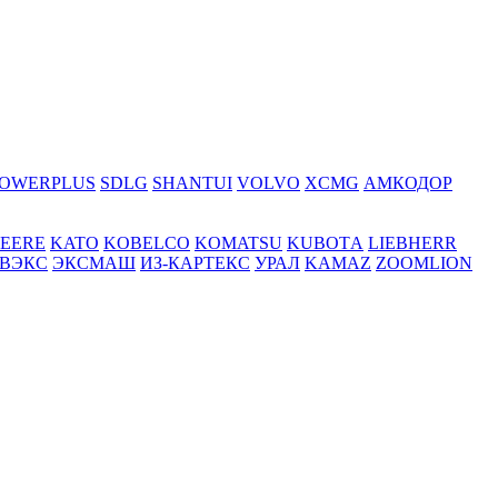
OWERPLUS
SDLG
SHANTUI
VOLVO
XCMG
АМКОДОР
DEERE
KATO
KOBELCO
KOMATSU
KUBOTА
LIEBHERR
ВЭКС
ЭКСМАШ
ИЗ-КАРТЕКС
УРАЛ
KAMAZ
ZOOMLION