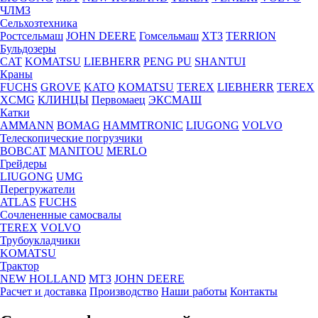
ЧЛМЗ
Сельхозтехника
Ростсельмаш
JOHN DEERE
Гомсельмаш
ХТЗ
TERRION
Бульдозеры
CAT
KOMATSU
LIEBHERR
PENG PU
SHANTUI
Краны
FUCHS
GROVE
KATO
KOMATSU
TEREX
LIEBHERR
TEREX
XCMG
КЛИНЦЫ
Первомаец
ЭКСМАШ
Катки
AMMANN
BOMAG
HAMMTRONIC
LIUGONG
VOLVO
Телескопические погрузчики
BOBCAT
MANITOU
MERLO
Грейдеры
LIUGONG
UMG
Перегружатели
ATLAS
FUCHS
Сочлененные самосвалы
TEREX
VOLVO
Трубоукладчики
KOMATSU
Трактор
NEW HOLLAND
МТЗ
JOHN DEERE
Расчет и доставка
Производство
Наши работы
Контакты