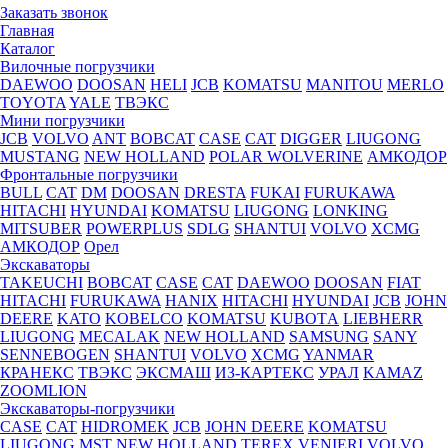
Заказать звонок
Главная
Каталог
Вилочные погрузчики
DAEWOO
DOOSAN
HELI
JCB
KOMATSU
MANITOU
MERLO
TOYOTA
YALE
ТВЭКС
Мини погрузчики
JCB
VOLVO
ANT
BOBCAT
CASE
CAT
DIGGER
LIUGONG
MUSTANG
NEW HOLLAND
POLAR WOLVERINE
АМКОДОР
Фронтальные погрузчики
BULL
CAT
DM
DOOSAN
DRESTA
FUKAI
FURUKAWA
HITACHI
HYUNDAI
KOMATSU
LIUGONG
LONKING
MITSUBER
POWERPLUS
SDLG
SHANTUI
VOLVO
XCMG
АМКОДОР
Орел
Экскаваторы
TAKEUCHI
BOBCAT
CASE
CAT
DAEWOO
DOOSAN
FIAT
HITACHI
FURUKAWA
HANIX
HITACHI
HYUNDAI
JCB
JOHN
DEERE
KATO
KOBELCO
KOMATSU
KUBOTА
LIEBHERR
LIUGONG
MECALAK
NEW HOLLAND
SAMSUNG
SANY
SENNEBOGEN
SHANTUI
VOLVO
XCMG
YANMAR
КРАНЕКС
ТВЭКС
ЭКСМАШ
ИЗ-КАРТЕКС
УРАЛ
KAMAZ
ZOOMLION
Экскаваторы-погрузчики
CASE
CAT
HIDROМEK
JCB
JOHN DEERE
KOMATSU
LIUGONG
MST
NEW HOLLAND
TEREX
VENIERI
VOLVO