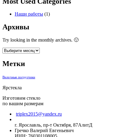
Most Used Categories
Наши работы
(1)
Архивы
Try looking in the monthly archives. 🙂
Архивы
Метки
Вилочные погрузчики
Ярстекла
Изготовим стекло
по вашим размерам
triplex2015@yandex.ru
г. Ярославль, пр-т Октября, 87АлитД
Гречко Валерий Евгеньевич
ИНН: 760301108005