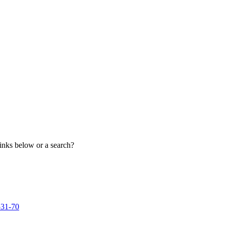
links below or a search?
531-70