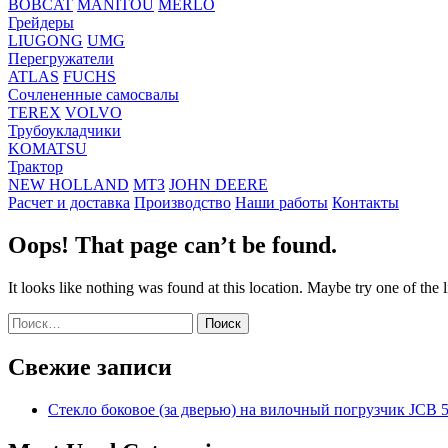
BOBCAT
MANITOU
MERLO
Грейдеры
LIUGONG
UMG
Перегружатели
ATLAS
FUCHS
Сочлененные самосвалы
TEREX
VOLVO
Трубоукладчики
KOMATSU
Трактор
NEW HOLLAND
МТЗ
JOHN DEERE
Расчет и доставка
Производство
Наши работы
Контакты
Oops! That page can’t be found.
It looks like nothing was found at this location. Maybe try one of the 
Найти:
Свежие записи
Стекло боковое (за дверью) на вилочный погрузчик JCB 