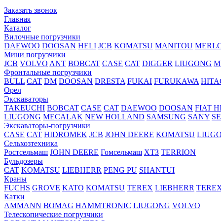
Заказать звонок
Главная
Каталог
Вилочные погрузчики
DAEWOO
DOOSAN
HELI
JCB
KOMATSU
MANITOU
MERL
Мини погрузчики
JCB
VOLVO
ANT
BOBCAT
CASE
CAT
DIGGER
LIUGONG
M
Фронтальные погрузчики
BULL
CAT
DM
DOOSAN
DRESTA
FUKAI
FURUKAWA
HITA
Орел
Экскаваторы
TAKEUCHI
BOBCAT
CASE
CAT
DAEWOO
DOOSAN
FIAT H
LIUGONG
MECALAK
NEW HOLLAND
SAMSUNG
SANY
S
Экскаваторы-погрузчики
CASE
CAT
HIDROМEK
JCB
JOHN DEERE
KOMATSU
LIUG
Сельхозтехника
Ростсельмаш
JOHN DEERE
Гомсельмаш
ХТЗ
TERRION
Бульдозеры
CAT
KOMATSU
LIEBHERR
PENG PU
SHANTUI
Краны
FUCHS
GROVE
KATO
KOMATSU
TEREX
LIEBHERR
TERE
Катки
AMMANN
BOMAG
HAMMTRONIC
LIUGONG
VOLVO
Телескопические погрузчики