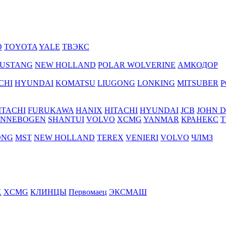
O
TOYOTA
YALE
ТВЭКС
USTANG
NEW HOLLAND
POLAR WOLVERINE
АМКОДОР
CHI
HYUNDAI
KOMATSU
LIUGONG
LONKING
MITSUBER
P
ITACHI
FURUKAWA
HANIX
HITACHI
HYUNDAI
JCB
JOHN 
ENNEBOGEN
SHANTUI
VOLVO
XCMG
YANMAR
КРАНЕКС
Т
ONG
MST
NEW HOLLAND
TEREX
VENIERI
VOLVO
ЧЛМЗ
X
XCMG
КЛИНЦЫ
Первомаец
ЭКСМАШ