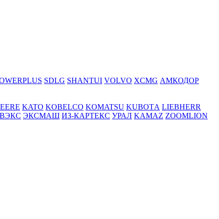
OWERPLUS
SDLG
SHANTUI
VOLVO
XCMG
АМКОДОР
DEERE
KATO
KOBELCO
KOMATSU
KUBOTА
LIEBHERR
ВЭКС
ЭКСМАШ
ИЗ-КАРТЕКС
УРАЛ
KAMAZ
ZOOMLION