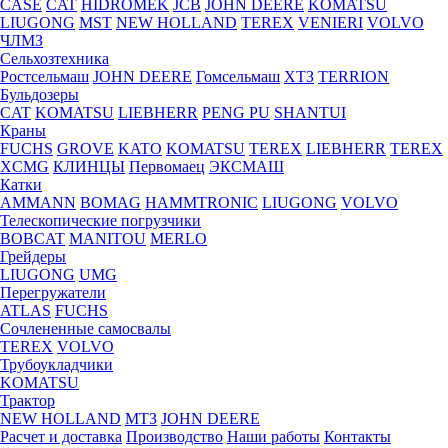
CASE
CAT
HIDROМEK
JCB
JOHN DEERE
KOMATSU
LIUGONG
MST
NEW HOLLAND
TEREX
VENIERI
VOLVO
ЧЛМЗ
Сельхозтехника
Ростсельмаш
JOHN DEERE
Гомсельмаш
ХТЗ
TERRION
Бульдозеры
CAT
KOMATSU
LIEBHERR
PENG PU
SHANTUI
Краны
FUCHS
GROVE
KATO
KOMATSU
TEREX
LIEBHERR
TEREX
XCMG
КЛИНЦЫ
Первомаец
ЭКСМАШ
Катки
AMMANN
BOMAG
HAMMTRONIC
LIUGONG
VOLVO
Телескопические погрузчики
BOBCAT
MANITOU
MERLO
Грейдеры
LIUGONG
UMG
Перегружатели
ATLAS
FUCHS
Сочлененные самосвалы
TEREX
VOLVO
Трубоукладчики
KOMATSU
Трактор
NEW HOLLAND
МТЗ
JOHN DEERE
Расчет и доставка
Производство
Наши работы
Контакты