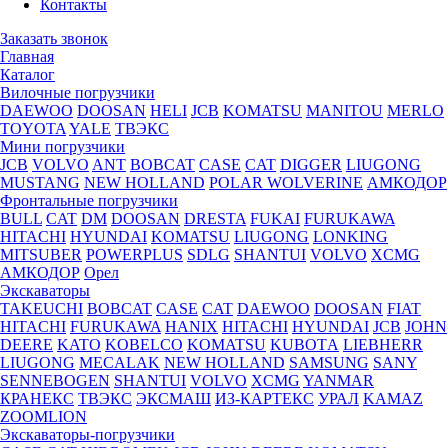
Контакты
Заказать звонок
Главная
Каталог
Вилочные погрузчики
DAEWOO
DOOSAN
HELI
JCB
KOMATSU
MANITOU
MERLO
TOYOTA
YALE
ТВЭКС
Мини погрузчики
JCB
VOLVO
ANT
BOBCAT
CASE
CAT
DIGGER
LIUGONG
MUSTANG
NEW HOLLAND
POLAR WOLVERINE
АМКОДОР
Фронтальные погрузчики
BULL
CAT
DM
DOOSAN
DRESTA
FUKAI
FURUKAWA
HITACHI
HYUNDAI
KOMATSU
LIUGONG
LONKING
MITSUBER
POWERPLUS
SDLG
SHANTUI
VOLVO
XCMG
АМКОДОР
Орел
Экскаваторы
TAKEUCHI
BOBCAT
CASE
CAT
DAEWOO
DOOSAN
FIAT
HITACHI
FURUKAWA
HANIX
HITACHI
HYUNDAI
JCB
JOHN
DEERE
KATO
KOBELCO
KOMATSU
KUBOTА
LIEBHERR
LIUGONG
MECALAK
NEW HOLLAND
SAMSUNG
SANY
SENNEBOGEN
SHANTUI
VOLVO
XCMG
YANMAR
КРАНЕКС
ТВЭКС
ЭКСМАШ
ИЗ-КАРТЕКС
УРАЛ
KAMAZ
ZOOMLION
Экскаваторы-погрузчики