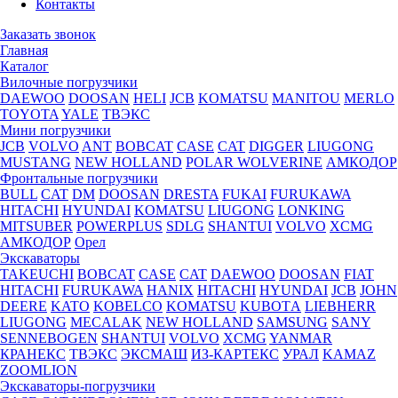
Контакты
Заказать звонок
Главная
Каталог
Вилочные погрузчики
DAEWOO
DOOSAN
HELI
JCB
KOMATSU
MANITOU
MERLO
TOYOTA
YALE
ТВЭКС
Мини погрузчики
JCB
VOLVO
ANT
BOBCAT
CASE
CAT
DIGGER
LIUGONG
MUSTANG
NEW HOLLAND
POLAR WOLVERINE
АМКОДОР
Фронтальные погрузчики
BULL
CAT
DM
DOOSAN
DRESTA
FUKAI
FURUKAWA
HITACHI
HYUNDAI
KOMATSU
LIUGONG
LONKING
MITSUBER
POWERPLUS
SDLG
SHANTUI
VOLVO
XCMG
АМКОДОР
Орел
Экскаваторы
TAKEUCHI
BOBCAT
CASE
CAT
DAEWOO
DOOSAN
FIAT
HITACHI
FURUKAWA
HANIX
HITACHI
HYUNDAI
JCB
JOHN
DEERE
KATO
KOBELCO
KOMATSU
KUBOTА
LIEBHERR
LIUGONG
MECALAK
NEW HOLLAND
SAMSUNG
SANY
SENNEBOGEN
SHANTUI
VOLVO
XCMG
YANMAR
КРАНЕКС
ТВЭКС
ЭКСМАШ
ИЗ-КАРТЕКС
УРАЛ
KAMAZ
ZOOMLION
Экскаваторы-погрузчики