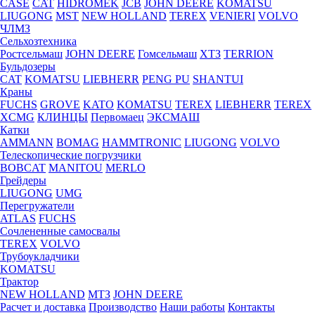
CASE
CAT
HIDROМEK
JCB
JOHN DEERE
KOMATSU
LIUGONG
MST
NEW HOLLAND
TEREX
VENIERI
VOLVO
ЧЛМЗ
Сельхозтехника
Ростсельмаш
JOHN DEERE
Гомсельмаш
ХТЗ
TERRION
Бульдозеры
CAT
KOMATSU
LIEBHERR
PENG PU
SHANTUI
Краны
FUCHS
GROVE
KATO
KOMATSU
TEREX
LIEBHERR
TEREX
XCMG
КЛИНЦЫ
Первомаец
ЭКСМАШ
Катки
AMMANN
BOMAG
HAMMTRONIC
LIUGONG
VOLVO
Телескопические погрузчики
BOBCAT
MANITOU
MERLO
Грейдеры
LIUGONG
UMG
Перегружатели
ATLAS
FUCHS
Сочлененные самосвалы
TEREX
VOLVO
Трубоукладчики
KOMATSU
Трактор
NEW HOLLAND
МТЗ
JOHN DEERE
Расчет и доставка
Производство
Наши работы
Контакты