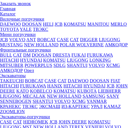
Заказать звонок
Главная
Каталог
Вилочные погрузчики
DAEWOO
DOOSAN
HELI
JCB
KOMATSU
MANITOU
MERLO
TOYOTA
YALE
ТВЭКС
Мини погрузчики
JCB
VOLVO
ANT
BOBCAT
CASE
CAT
DIGGER
LIUGONG
MUSTANG
NEW HOLLAND
POLAR WOLVERINE
АМКОДОР
Фронтальные погрузчики
BULL
CAT
DM
DOOSAN
DRESTA
FUKAI
FURUKAWA
HITACHI
HYUNDAI
KOMATSU
LIUGONG
LONKING
MITSUBER
POWERPLUS
SDLG
SHANTUI
VOLVO
XCMG
АМКОДОР
Орел
Экскаваторы
TAKEUCHI
BOBCAT
CASE
CAT
DAEWOO
DOOSAN
FIAT
HITACHI
FURUKAWA
HANIX
HITACHI
HYUNDAI
JCB
JOHN
DEERE
KATO
KOBELCO
KOMATSU
KUBOTА
LIEBHERR
LIUGONG
MECALAK
NEW HOLLAND
SAMSUNG
SANY
SENNEBOGEN
SHANTUI
VOLVO
XCMG
YANMAR
КРАНЕКС
ТВЭКС
ЭКСМАШ
ИЗ-КАРТЕКС
УРАЛ
KAMAZ
ZOOMLION
Экскаваторы-погрузчики
CASE
CAT
HIDROМEK
JCB
JOHN DEERE
KOMATSU
LIUGONG
MST
NEW HOLLAND
TEREX
VENIERI
VOLVO