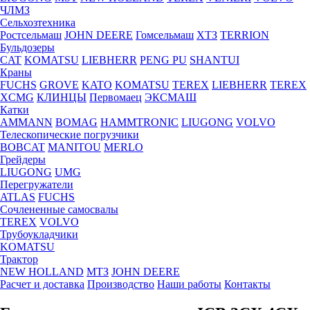
ЧЛМЗ
Сельхозтехника
Ростсельмаш
JOHN DEERE
Гомсельмаш
ХТЗ
TERRION
Бульдозеры
CAT
KOMATSU
LIEBHERR
PENG PU
SHANTUI
Краны
FUCHS
GROVE
KATO
KOMATSU
TEREX
LIEBHERR
TEREX
XCMG
КЛИНЦЫ
Первомаец
ЭКСМАШ
Катки
AMMANN
BOMAG
HAMMTRONIC
LIUGONG
VOLVO
Телескопические погрузчики
BOBCAT
MANITOU
MERLO
Грейдеры
LIUGONG
UMG
Перегружатели
ATLAS
FUCHS
Сочлененные самосвалы
TEREX
VOLVO
Трубоукладчики
KOMATSU
Трактор
NEW HOLLAND
МТЗ
JOHN DEERE
Расчет и доставка
Производство
Наши работы
Контакты