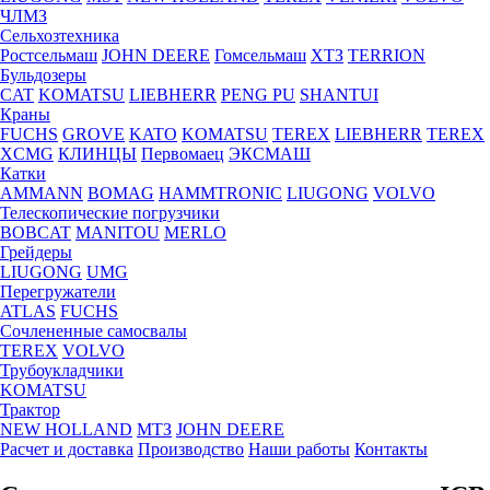
ЧЛМЗ
Сельхозтехника
Ростсельмаш
JOHN DEERE
Гомсельмаш
ХТЗ
TERRION
Бульдозеры
CAT
KOMATSU
LIEBHERR
PENG PU
SHANTUI
Краны
FUCHS
GROVE
KATO
KOMATSU
TEREX
LIEBHERR
TEREX
XCMG
КЛИНЦЫ
Первомаец
ЭКСМАШ
Катки
AMMANN
BOMAG
HAMMTRONIC
LIUGONG
VOLVO
Телескопические погрузчики
BOBCAT
MANITOU
MERLO
Грейдеры
LIUGONG
UMG
Перегружатели
ATLAS
FUCHS
Сочлененные самосвалы
TEREX
VOLVO
Трубоукладчики
KOMATSU
Трактор
NEW HOLLAND
МТЗ
JOHN DEERE
Расчет и доставка
Производство
Наши работы
Контакты