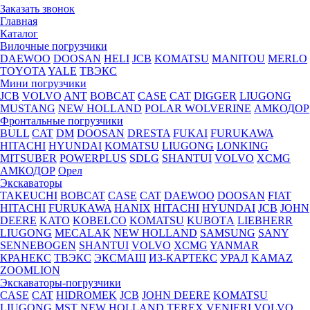
Заказать звонок
Главная
Каталог
Вилочные погрузчики
DAEWOO
DOOSAN
HELI
JCB
KOMATSU
MANITOU
MERLO
TOYOTA
YALE
ТВЭКС
Мини погрузчики
JCB
VOLVO
ANT
BOBCAT
CASE
CAT
DIGGER
LIUGONG
MUSTANG
NEW HOLLAND
POLAR WOLVERINE
АМКОДОР
Фронтальные погрузчики
BULL
CAT
DM
DOOSAN
DRESTA
FUKAI
FURUKAWA
HITACHI
HYUNDAI
KOMATSU
LIUGONG
LONKING
MITSUBER
POWERPLUS
SDLG
SHANTUI
VOLVO
XCMG
АМКОДОР
Орел
Экскаваторы
TAKEUCHI
BOBCAT
CASE
CAT
DAEWOO
DOOSAN
FIAT
HITACHI
FURUKAWA
HANIX
HITACHI
HYUNDAI
JCB
JOHN
DEERE
KATO
KOBELCO
KOMATSU
KUBOTА
LIEBHERR
LIUGONG
MECALAK
NEW HOLLAND
SAMSUNG
SANY
SENNEBOGEN
SHANTUI
VOLVO
XCMG
YANMAR
КРАНЕКС
ТВЭКС
ЭКСМАШ
ИЗ-КАРТЕКС
УРАЛ
KAMAZ
ZOOMLION
Экскаваторы-погрузчики
CASE
CAT
HIDROМEK
JCB
JOHN DEERE
KOMATSU
LIUGONG
MST
NEW HOLLAND
TEREX
VENIERI
VOLVO