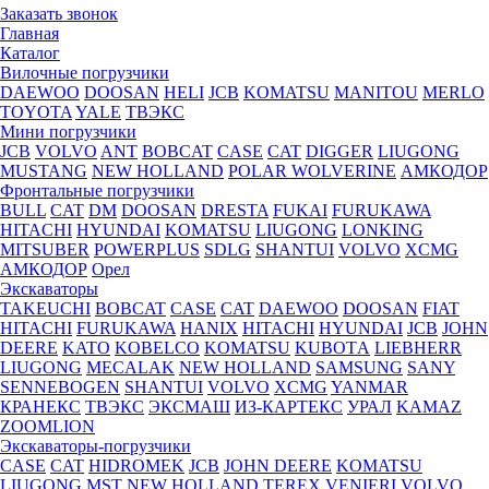
Заказать звонок
Главная
Каталог
Вилочные погрузчики
DAEWOO
DOOSAN
HELI
JCB
KOMATSU
MANITOU
MERLO
TOYOTA
YALE
ТВЭКС
Мини погрузчики
JCB
VOLVO
ANT
BOBCAT
CASE
CAT
DIGGER
LIUGONG
MUSTANG
NEW HOLLAND
POLAR WOLVERINE
АМКОДОР
Фронтальные погрузчики
BULL
CAT
DM
DOOSAN
DRESTA
FUKAI
FURUKAWA
HITACHI
HYUNDAI
KOMATSU
LIUGONG
LONKING
MITSUBER
POWERPLUS
SDLG
SHANTUI
VOLVO
XCMG
АМКОДОР
Орел
Экскаваторы
TAKEUCHI
BOBCAT
CASE
CAT
DAEWOO
DOOSAN
FIAT
HITACHI
FURUKAWA
HANIX
HITACHI
HYUNDAI
JCB
JOHN
DEERE
KATO
KOBELCO
KOMATSU
KUBOTА
LIEBHERR
LIUGONG
MECALAK
NEW HOLLAND
SAMSUNG
SANY
SENNEBOGEN
SHANTUI
VOLVO
XCMG
YANMAR
КРАНЕКС
ТВЭКС
ЭКСМАШ
ИЗ-КАРТЕКС
УРАЛ
KAMAZ
ZOOMLION
Экскаваторы-погрузчики
CASE
CAT
HIDROМEK
JCB
JOHN DEERE
KOMATSU
LIUGONG
MST
NEW HOLLAND
TEREX
VENIERI
VOLVO