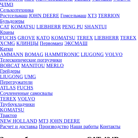
ЧЛМЗ
Сельхозтехника
Ростсельмаш
JOHN DEERE
Гомсельмаш
ХТЗ
TERRION
Бульдозеры
CAT
KOMATSU
LIEBHERR
PENG PU
SHANTUI
Краны
FUCHS
GROVE
KATO
KOMATSU
TEREX
LIEBHERR
TEREX
XCMG
КЛИНЦЫ
Первомаец
ЭКСМАШ
Катки
AMMANN
BOMAG
HAMMTRONIC
LIUGONG
VOLVO
Телескопические погрузчики
BOBCAT
MANITOU
MERLO
Грейдеры
LIUGONG
UMG
Перегружатели
ATLAS
FUCHS
Сочлененные самосвалы
TEREX
VOLVO
Трубоукладчики
KOMATSU
Трактор
NEW HOLLAND
МТЗ
JOHN DEERE
Расчет и доставка
Производство
Наши работы
Контакты